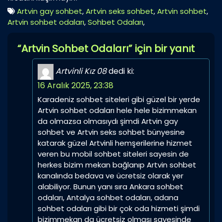
Artvin gay sohbet
,
Artvin seks sohbet
,
Artvin sohbet
,
Artvin sohbet odaları
,
Sohbet Odaları
,
“Artvin Sohbet Odaları” için bir yanıt
Artvinli Kız 08
dedi ki:
16 Aralık 2025, 23:38
Karadeniz sohbet siteleri gibi güzel bir yerde
Artvin sohbet odaları hele hele bizimmekan
da olmazsa olmasıydı şimdi Artvin gay
sohbet ve Artvin seks sohbet bünyesine
katarak güzel Artvinli hemşerilerine hizmet
veren bu mobil sohbet siteleri sayesin de
herkes bizim mekan bağlanıp Artvin sohbet
kanalında bedava ve ücretsiz olarak yer
alabiliyor. Bunun yanı sıra Ankara sohbet
odaları, Antalya sohbet odaları, adana
sohbet odaları gibi bir çok oda hizmeti şimdi
bizimmekan da ücretsiz olması sayesinde