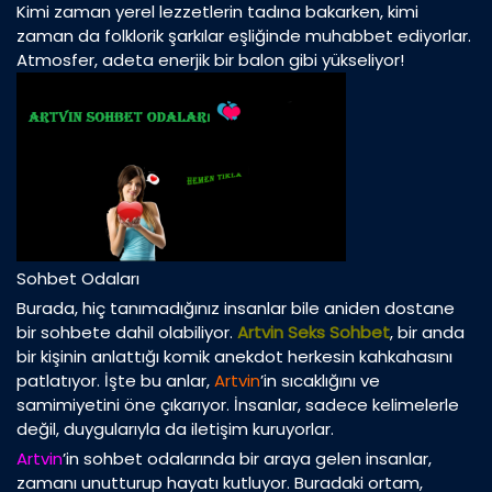
Kimi zaman yerel lezzetlerin tadına bakarken, kimi
zaman da folklorik şarkılar eşliğinde muhabbet ediyorlar.
Atmosfer, adeta enerjik bir balon gibi yükseliyor!
Sohbet Odaları
Burada, hiç tanımadığınız insanlar bile aniden dostane
bir sohbete dahil olabiliyor.
Artvin Seks Sohbet
, bir anda
bir kişinin anlattığı komik anekdot herkesin kahkahasını
patlatıyor. İşte bu anlar,
Artvin
’in sıcaklığını ve
samimiyetini öne çıkarıyor. İnsanlar, sadece kelimelerle
değil, duygularıyla da iletişim kuruyorlar.
Artvin
’in sohbet odalarında bir araya gelen insanlar,
zamanı unutturup hayatı kutluyor. Buradaki ortam,