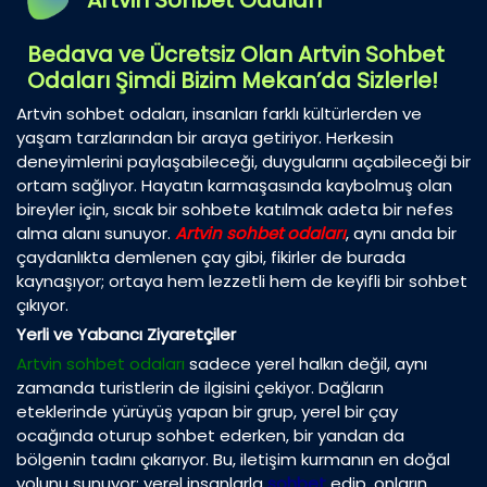
Bedava ve Ücretsiz Olan Artvin Sohbet
Odaları Şimdi Bizim Mekan’da Sizlerle!
Artvin sohbet odaları, insanları farklı kültürlerden ve
yaşam tarzlarından bir araya getiriyor. Herkesin
deneyimlerini paylaşabileceği, duygularını açabileceği bir
ortam sağlıyor. Hayatın karmaşasında kaybolmuş olan
bireyler için, sıcak bir sohbete katılmak adeta bir nefes
alma alanı sunuyor.
Artvin sohbet odaları
, aynı anda bir
çaydanlıkta demlenen çay gibi, fikirler de burada
kaynaşıyor; ortaya hem lezzetli hem de keyifli bir sohbet
çıkıyor.
Yerli ve Yabancı Ziyaretçiler
Artvin sohbet odaları
sadece yerel halkın değil, aynı
zamanda turistlerin de ilgisini çekiyor. Dağların
eteklerinde yürüyüş yapan bir grup, yerel bir çay
ocağında oturup sohbet ederken, bir yandan da
bölgenin tadını çıkarıyor. Bu, iletişim kurmanın en doğal
yolunu sunuyor; yerel insanlarla
sohbet
edip, onların