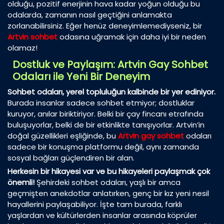
olduğu, pozitif enerjinin hava kadar yoğun olduğu bu
odalarda, zamanın nasıl geçtiğini anlamakta
zorlanabilirsiniz. Eğer henüz deneyimlemediyseniz, bir
Artvin sohbet
odasına uğramak için daha iyi bir neden
olamaz!
Dostluk ve Paylaşım: Artvin Gay Sohbet
Odaları ile Yeni Bir Deneyim
Sohbet odaları, yerel topluluğun kalbinde bir yer ediniyor.
Burada insanlar sadece sohbet etmiyor; dostluklar
kuruyor, anılar biriktiriyor. Belki bir çay fincanı etrafında
buluşuyorlar, belki de bir etkinlikte tanışıyorlar. Artvin’in
doğal güzellikleri eşliğinde, bu
Artvin gay sohbet
odaları
sadece bir konuşma platformu değil, aynı zamanda
sosyal bağları güçlendiren bir alan.
Herkesin bir hikayesi var ve bu hikayeleri paylaşmak çok
önemli!
Şehirdeki sohbet odaları, yaşlı bir amca
geçmişten anekdotlar anlatırken, genç bir kız yeni nesil
hayallerini paylaşabiliyor. İşte tam burada, farklı
yaşlardan ve kültürlerden insanlar arasında köprüler