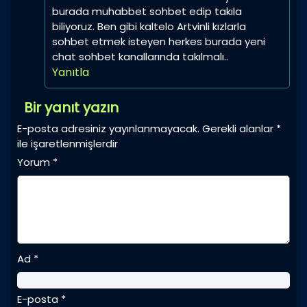
burada muhabbet sohbet edip takıla
biliyoruz. Ben gibi kaltelo Artvinli kızlarla
sohbet etmek isteyen herkes burada yeni
chat sohbet kanallarında takılmalı..
Yanıtla
Bir yanıt yazın
E-posta adresiniz yayınlanmayacak.
Gerekli alanlar
*
ile işaretlenmişlerdir
Yorum
*
Ad
*
E-posta
*