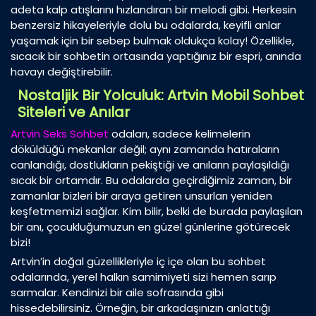
adeta kalp atışlarını hızlandıran bir melodi gibi. Herkesin
benzersiz hikayeleriyle dolu bu odalarda, keyifli anlar
yaşamak için bir sebep bulmak oldukça kolay! Özellikle,
sıcacık bir sohbetin ortasında yaptığınız bir espri, anında
havayı değiştirebilir.
Nostaljik Bir Yolculuk: Artvin Mobil Sohbet
Siteleri ve Anılar
Artvin Seks Sohbet
odaları, sadece kelimelerin
döküldüğü mekanlar değil; aynı zamanda hatıraların
canlandığı, dostlukların pekiştiği ve anıların paylaşıldığı
sıcak bir ortamdır. Bu odalarda geçirdiğimiz zaman, bir
zamanlar bizleri bir araya getiren unsurları yeniden
keşfetmemizi sağlar. Kim bilir, belki de burada paylaşılan
bir anı, çocukluğumuzun en güzel günlerine götürecek
bizi!
Artvin’in doğal güzellikleriyle iç içe olan bu sohbet
odalarında, yerel halkın samimiyeti sizi hemen sarıp
sarmalar. Kendinizi bir aile sofrasında gibi
hissedebilirsiniz. Örneğin, bir arkadaşınızın anlattığı