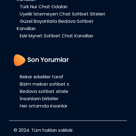
Türk Nur Chat Odaları
Üyelik İstemeyen Chat Sohbet Siteleri
Güzel Bayanlarla Bedava Sohbet
Kanalları
Eski Mynet Sohbet Chat Kanalları
Son Yorumlar
Bekar erkekler taraf
Bizim mekan sohbet s
Bedava sohbet sitele
İnsanların birbirler
Her ortamda insanlar
© 2024. Tüm hakları saklıdır.