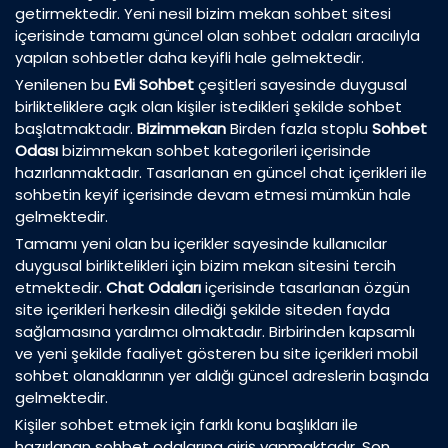
getirmektedir. Yeni nesil bizim mekan sohbet sitesi
içerisinde tamamı güncel olan sohbet odaları aracılıyla
yapılan sohbetler daha keyifli hale gelmektedir.
Yenilenen bu
Evli Sohbet
çeşitleri sayesinde duygusal
birlikteliklere açık olan kişiler istedikleri şekilde sohbet
başlatmaktadır.
Bizimmekan
Birden fazla stoplu
Sohbet
Odası
bizimmekan sohbet kategorileri içerisinde
hazırlanmaktadır. Tasarlanan en güncel chat içerikleri ile
sohbetin keyif içerisinde devam etmesi mümkün hale
gelmektedir.
Tamamı yeni olan bu içerikler sayesinde kullanıcılar
duygusal birliktelikleri için bizim mekan sitesini tercih
etmektedir.
Chat Odaları
içerisinde tasarlanan özgün
site içerikleri herkesin dilediği şekilde siteden fayda
sağlamasına yardımcı olmaktadır. Birbirinden kapsamlı
ve yeni şekilde faaliyet gösteren bu site içerikleri mobil
sohbet olanaklarının yer aldığı güncel adreslerin başında
gelmektedir.
Kişiler sohbet etmek için farklı konu başlıkları ile
hazırlanan sohbet odalarına giriş yapmaktadır. Son