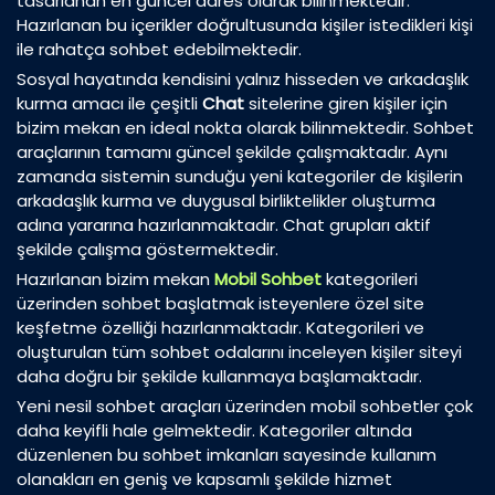
tasarlanan en güncel adres olarak bilinmektedir.
Hazırlanan bu içerikler doğrultusunda kişiler istedikleri kişi
ile rahatça sohbet edebilmektedir.
Sosyal hayatında kendisini yalnız hisseden ve arkadaşlık
kurma amacı ile çeşitli
Chat
sitelerine giren kişiler için
bizim mekan en ideal nokta olarak bilinmektedir. Sohbet
araçlarının tamamı güncel şekilde çalışmaktadır. Aynı
zamanda sistemin sunduğu yeni kategoriler de kişilerin
arkadaşlık kurma ve duygusal birliktelikler oluşturma
adına yararına hazırlanmaktadır. Chat grupları aktif
şekilde çalışma göstermektedir.
Hazırlanan bizim mekan
Mobil Sohbet
kategorileri
üzerinden sohbet başlatmak isteyenlere özel site
keşfetme özelliği hazırlanmaktadır. Kategorileri ve
oluşturulan tüm sohbet odalarını inceleyen kişiler siteyi
daha doğru bir şekilde kullanmaya başlamaktadır.
Yeni nesil sohbet araçları üzerinden mobil sohbetler çok
daha keyifli hale gelmektedir. Kategoriler altında
düzenlenen bu sohbet imkanları sayesinde kullanım
olanakları en geniş ve kapsamlı şekilde hizmet