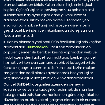
olan adreslerden biridir. Kullanıcıların hiçbirinin kişisel
bilgileri üçüncü kişiler ile paylaşılmaz. Bu şekilde siteyi
kullanmaya başlayan kişiler daha güvenli hizmet
alabilmektedir. Bizim mekan adresi üzerinden yeni
insanları tanımak ve tanışmak isteyen kişiler sitenin
çeşitli özelliklerinden ve imkanlarından da eş zamanlı
faydalanmaktadır.
Kullanım alanında yeni nesil ürün özellikleri kişilerin keşfine
açılmaktadır.
Bizimmekan
Sitesi son zamanların en
popüler içerikleri ile beraber kesinti yapmadan web ve
mobil üzerinden faaliyet sunmaktadır. İçerikler güncel
hizmet verirken aynı zamanda sohbet kategorileri de
ücretsiz çalışma sunmaktadır. Yeni nesil bizim mekan
araçlarından sesli olarak faydalanmak isteyen kişiler
karşısındaki kişi ile iletişimini de kuvvetlendirmektedir.
Güncel
Sohbet
kategorileri üzerinden deneyim
kazanmak ve yeni arkadaşlıklar edinmek de mümkün
hale gelmektedir. Son zamanların en güncel içerikleri ile
düzenlenen bu site kaliteli çalışma alanında bir numaralı
adreslerden biridir. Sohbet sitesi içerisinde yer alması