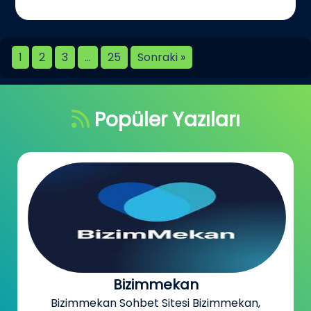
1
2
3
…
25
Sonraki »
Popüler Yazıları
Bizimmekan
Bizimmekan Sohbet Sitesi Bizimmekan,