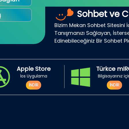
Sohbet ve C
ş
Bizim Mekan Sohbet Sitesini İ
Tanışmanızı Sağlayan, İsterse
Edinebileceğiniz Bir Sohbet P
Apple Store
Türkce mI
İos Uygulama
Bilgisayarınız iç
İNDİR
İNDİR