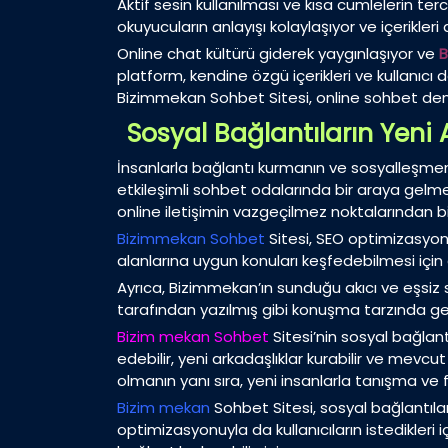
Aktif sesin kullanılması ve kısa cümlelerin te
okuyucuların anlayışı kolaylaşıyor ve içerikleri 
Online chat kültürü giderek yaygınlaşıyor ve
B
platform, kendine özgü içerikleri ve kullanıcı 
Bizimmekan Sohbet Sitesi, online sohbet dene
Sosyal Bağlantıların Yeni
İnsanlarla bağlantı kurmanın ve sosyalleşmenin
etkileşimli sohbet odalarında bir araya gel
online iletişimin vazgeçilmez noktalarından bir
Bizimmekan Sohbet
Sitesi, SEO optimizasyonu
alanlarına uygun konuları keşfedebilmesi için etk
Ayrıca, Bizimmekan’ın sunduğu akıcı ve eşsiz so
tarafından yazılmış gibi konuşma tarzında geçe
Bizim mekan Sohbet
Sitesi’nin sosyal bağlant
edebilir, yeni arkadaşlıklar kurabilir ve mevcut
olmanın yanı sıra, yeni insanlarla tanışma ve 
Bizim mekan
Sohbet Sitesi, sosyal bağlantılar
optimizasyonuyla da kullanıcıların istedikleri 