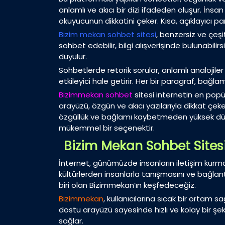
anlamlı ve akıcı bir dizi ifadeden oluşur. İns
okuyucunun dikkatini çeker. Kısa, açıklayıcı p
Bizim mekan sohbet sitesi
, benzersiz ve çeşi
sohbet edebilir, bilgi alışverişinde bulunabilir
duyulur.
Sohbetlerde retorik sorular, anlamlı analojiler 
etkileyici hale getirir. Her bir paragraf, bağ
Bizimmekan sohbet
sitesi internetin en popü
arayüzü, özgün ve akıcı yazılarıyla dikkat çek
özgüllük ve bağlamı kaybetmeden yüksek düzey
mükemmel bir seçenektir.
Bizim Mekan Sohbet Sites
İnternet, günümüzde insanların iletişim kurma v
kültürlerden insanlarla tanışmasını ve bağlan
biri olan Bizimmekan’ın keşfedeceğiz.
Bizimmekan
, kullanıcılarına sıcak bir ortam s
dostu arayüzü sayesinde hızlı ve kolay bir şe
sağlar.