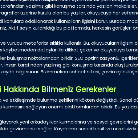
an tarafından yazılmış gibi konuşma tarzında yazılan makaleler
aragraflar üzerine kurulu olan bu yazılar, okuyucuya her seferin
tli konulara odaklanarak kullanıcıların ilgisini korur. Burada 
siniz. Aktif sesin kullanıldığı bu platformda, herkesin görüşleri
ve vurucu metaforlar sıklıkla kullanılır. Bu, okuyucuların ilgisin
lamı kaybetmeden detayları ile dikkat çeker ve okuyucuya tamame
ler buluşma noktalarından biridir. SEO optimizasyonlu içerikler
er. İnsan tarafından yazılmış gibi konuşma tarzında oluşturulan 
de bilgi sunar. Bizimmekan sohbet sitesi, çevrimiçi buluşma v
i Hakkında Bilmeniz Gerekenler
e etkileşimde bulunma şekillerini kökten değiştirdi. Sanal düny
tı kurmasını sağlayan önemli platformlardan biridir. Bu yazıda
ağlayarak yeni arkadaşlıklar kurmalarına ve sosyal çevrelerini ge
kilde gezinmenizi sağlar. Kaydolma süreci basit ve ücretsizdir