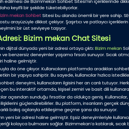
rcih edilmesi de Bizimmekan Sohbet Sitesi’nin içeriklerinde dikk
daha keyifli bir şekilde tüketebiliyorlar.
izim mekan Sohbet
Sitesi bu alanda önemli bir yere sahip. S
dostu arayüzüyle dikkat çekiyor. Şaşırtıcı ve patlayıcı içerikler
yimini bir üst seviyeye taşıyor.
 Adresi: Bizim mekan Chat Sitesi
 dijital dünyada yeni bir adresi ortaya çıktı:
Bizim mekan
Soh
me ve benzersiz deneyimler yaşama fırsatı sunuyor. Sıcak atm
i haline gelmiştir.
yla da öne çıkıyor. Kullanıcıların platformda aradıkları sohbet
in bir yapıya sahiptir. Bu sayede, kullanıcılar hızlıca istedikleri
hbet deneyimi, kullanıcıların ilgisini her an canlı tutuyor. Herk
n bu interaktif ortamda, kişisel zemiri ve basit dili kullanar
ılar açısından sunduğu fırsatlar da oldukça geniş. Kullanıcılar, 
 ilişkilerini güçlendirebilirler. Bu platform, insanların gerçek 
farklı bakış açılarıyla etkileşime geçme şansı da sunuyor.
ın yeni bir adresi haline gelmiştir. Eşsiz deneyimleriyle kullan
içeriği kolayca bulmasını sağlar. Bizimmekan’a katılarak, sıcak b