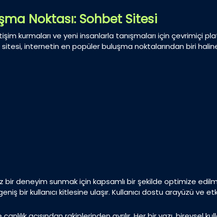
uşma Noktası: Sohbet Sitesi
tişim kurmaları ve yeni insanlarla tanışmaları için çevrimiçi 
itesi, internetin en popüler buluşma noktalarından biri haline
iz bir deneyim sunmak için kapsamlı bir şekilde optimize edilmiş
 bir kullanıcı kitlesine ulaşır. Kullanıcı dostu arayüzü ve etkile
lılık açısından rakiplerinden ayrılır. Her bir yazı, bireysel kull