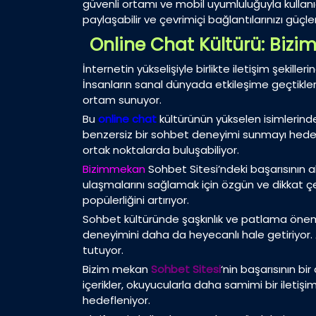
güvenli ortamı ve mobil uyumluluğuyla kullanıcıl
paylaşabilir ve çevrimiçi bağlantılarınızı güçlen
Online Chat Kültürü: Bizi
İnternetin yükselişiyle birlikte iletişim şekill
İnsanların sanal dünyada etkileşime geçtikleri
ortam sunuyor.
Bu
online chat
kültürünün yükselen isimlerind
benzersiz bir sohbet deneyimi sunmayı hedefliy
ortak noktalarda buluşabiliyor.
Bizimmekan
Sohbet Sitesi’ndeki başarısının al
ulaşmalarını sağlamak için özgün ve dikkat çeki
popülerliğini artırıyor.
Sohbet kültüründe şaşkınlık ve patlama önemli b
deneyimini daha da heyecanlı hale getiriyor. Ay
tutuyor.
Bizim mekan
Sohbet Sitesi
‘nin başarısının bi
içerikler, okuyucularla daha samimi bir iletişi
hedefleniyor.