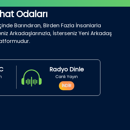
hat Odaları
çinde Barındıran, Birden Fazla İnsanlarla
niz Arkadaşlarınızla, İsterseniz Yeni Arkadaş
latformudur.
RC
Radyo Dinle
in
Canlı Yayın
İNDİR