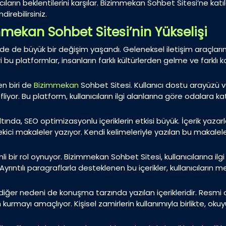
arın beklentilerini karşılar. Bizimmekan Sohbet Sitesi’ne katılarak
direbilirsiniz.
mmekan Sohbet Sitesi’nin Yükselişi
erinde de büyük bir değişim yaşandı. Geleneksel iletişim araçların
 bu platformlar, insanların farklı kültürlerden gelme ve farklı
en biri de
Bizimmekan
Sohbet Sitesi. Kullanıcı dostu arayüzü ve
or. Bu platform, kullanıcıların ilgi alanlarına göre odalara k
tında, SEO optimizasyonlu içeriklerin etkisi büyük. İçerik yazar
ci makaleler yazıyor. Kendi kelimeleriyle yazılan bu makaleler, k
ir rol oynuyor. Bizimmekan Sohbet Sitesi, kullanıcılarına ilgi ç
rıntılı paragraflarla desteklenen bu içerikler, kullanıcıların me
r diğer nedeni de konuşma tarzında yazılan içerikleridir. Resmi 
m kurmayı amaçlıyor. Kişisel zamirlerin kullanımıyla birlikte, ok