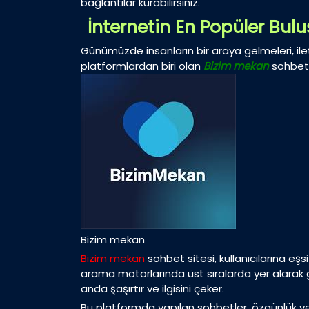
bağlantılar kurabilirsiniz.
İnternetin En Popüler Bul
Günümüzde insanların bir araya gelmeleri, ile
platformlardan biri olan
Bizim mekan
sohbet s
Bizim mekan
Bizim mekan
sohbet sitesi, kullanıcılarına eşs
arama motorlarında üst sıralarda yer alarak geniş
anda şaşırtır ve ilgisini çeker.
Bu platformda yapılan sohbetler, özgünlük ve can