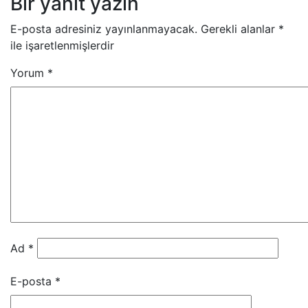
Bir yanıt yazın
E-posta adresiniz yayınlanmayacak.
Gerekli alanlar
*
ile işaretlenmişlerdir
Yorum
*
Ad
*
E-posta
*