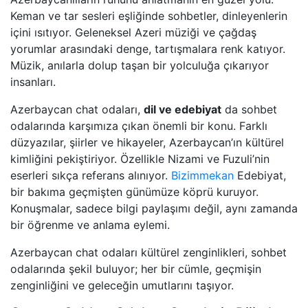
Keman ve tar sesleri eşliğinde sohbetler, dinleyenlerin
içini ısıtıyor. Geleneksel Azeri müziği ve çağdaş
yorumlar arasındaki denge, tartışmalara renk katıyor.
Müzik, anılarla dolup taşan bir yolculuğa çıkarıyor
insanları.
Azerbaycan chat odaları,
dil ve edebiyat
da sohbet
odalarında karşımıza çıkan önemli bir konu. Farklı
düzyazılar, şiirler ve hikayeler, Azerbaycan’ın kültürel
kimliğini pekiştiriyor. Özellikle Nizami ve Fuzuli’nin
eserleri sıkça referans alınıyor.
Bizimmekan
Edebiyat,
bir bakıma geçmişten günümüze köprü kuruyor.
Konuşmalar, sadece bilgi paylaşımı değil, aynı zamanda
bir öğrenme ve anlama eylemi.
Azerbaycan chat odaları kültürel zenginlikleri, sohbet
odalarında şekil buluyor; her bir cümle, geçmişin
zenginliğini ve geleceğin umutlarını taşıyor.