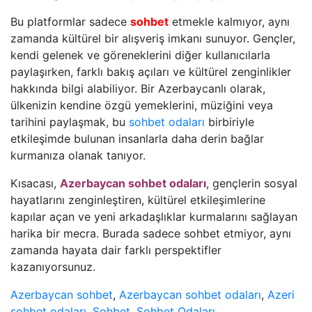
Bu platformlar sadece
sohbet
etmekle kalmıyor, aynı
zamanda kültürel bir alışveriş imkanı sunuyor. Gençler,
kendi gelenek ve göreneklerini diğer kullanıcılarla
paylaşırken, farklı bakış açıları ve kültürel zenginlikler
hakkında bilgi alabiliyor. Bir Azerbaycanlı olarak,
ülkenizin kendine özgü yemeklerini, müziğini veya
tarihini paylaşmak, bu
sohbet odaları
birbiriyle
etkileşimde bulunan insanlarla daha derin bağlar
kurmanıza olanak tanıyor.
Kısacası,
Azerbaycan sohbet odaları
, gençlerin sosyal
hayatlarını zenginleştiren, kültürel etkileşimlerine
kapılar açan ve yeni arkadaşlıklar kurmalarını sağlayan
harika bir mecra. Burada sadece sohbet etmiyor, aynı
zamanda hayata dair farklı perspektifler
kazanıyorsunuz.
Azerbaycan sohbet
,
Azerbaycan sohbet odaları
,
Azeri
sohbet odaları
,
Sohbet
,
Sohbet Odaları
,