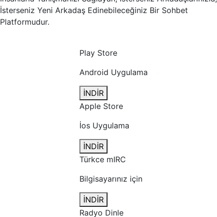
İsterseniz Yeni Arkadaş Edinebileceğiniz Bir Sohbet
Platformudur.
Play Store
Android Uygulama
İNDİR
Apple Store
İos Uygulama
İNDİR
Türkce mIRC
Bilgisayarınız için
İNDİR
Radyo Dinle