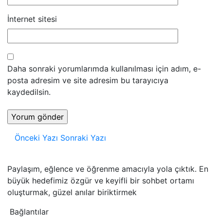
İnternet sitesi
Daha sonraki yorumlarımda kullanılması için adım, e-
posta adresim ve site adresim bu tarayıcıya
kaydedilsin.
Önceki Yazı
Sonraki Yazı
Paylaşım, eğlence ve öğrenme amacıyla yola çıktık. En
büyük hedefimiz özgür ve keyifli bir sohbet ortamı
oluşturmak, güzel anılar biriktirmek
Bağlantılar