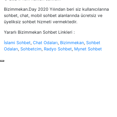
Bizimmekan.Day 2020 Yılından beri siz kullanıcılarına
sohbet, chat, mobil sohbet alanlarında ücretsiz ve
üyeliksiz sohbet hizmeti vermektedir.
Yararlı Bizimmekan Sohbet Linkleri :
İslami Sohbet
,
Chat Odaları
,
Bizimmekan
,
Sohbet
Odaları
,
Sohbetcim
,
Radyo Sohbet
,
Mynet Sohbet