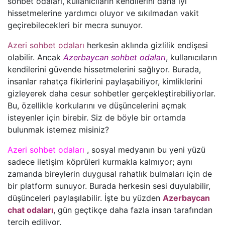
sohbet odaları, kullanıcıların kendilerini daha iyi
hissetmelerine yardımcı oluyor ve sıkılmadan vakit
geçirebilecekleri bir mecra sunuyor.
Azeri sohbet odaları
herkesin aklında gizlilik endişesi
olabilir. Ancak
Azerbaycan sohbet odaları
, kullanıcıların
kendilerini güvende hissetmelerini sağlıyor. Burada,
insanlar rahatça fikirlerini paylaşabiliyor, kimliklerini
gizleyerek daha cesur sohbetler gerçekleştirebiliyorlar.
Bu, özellikle korkularını ve düşüncelerini açmak
isteyenler için birebir. Siz de böyle bir ortamda
bulunmak istemez misiniz?
Azeri sohbet odaları
, sosyal medyanın bu yeni yüzü
sadece iletişim köprüleri kurmakla kalmıyor; aynı
zamanda bireylerin duygusal rahatlık bulmaları için de
bir platform sunuyor. Burada herkesin sesi duyulabilir,
düşünceleri paylaşılabilir. İşte bu yüzden
Azerbaycan
chat odaları
, gün geçtikçe daha fazla insan tarafından
tercih ediliyor.