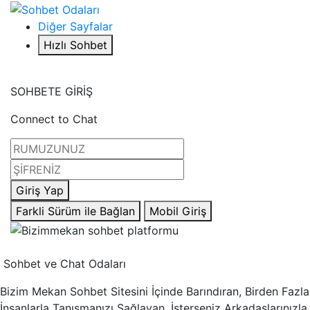
Diğer Sayfalar
Hızlı Sohbet
SOHBETE GİRİŞ
Connect to Chat
Giriş Yap
Farkli Sürüm ile Bağlan
Mobil Giriş
Sohbet ve Chat Odaları
Bizim Mekan Sohbet Sitesini İçinde Barındıran, Birden Fazla
İnsanlarla Tanışmanızı Sağlayan, İsterseniz Arkadaşlarınızla,