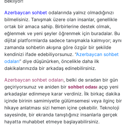
bekliyor!
Azerbaycan sohbet
odalarında yalnız olmadığınızı
bilmelisiniz. Tanışmak üzere olan insanlar, genellikle
ortak bir amaca sahip. Birbirlerine destek olmak,
eğlenmek ve yeni şeyler öğrenmek için buradalar. Bu
dijital platformlarda sadece tanışmakla kalmıyor; aynı
zamanda sohbetin akışına göre özgür bir şekilde
kendinizi ifade edebiliyorsunuz. “
Azerbaycan sohbet
odaları
” diye düşünürken, öncelikle daha ilk
dakikalarınızda bir arkadaş edinebilirsiniz.
Azerbaycan sohbet odaları
, belki de sıradan bir gün
geçiriyorsunuz ve aniden bir
sohbet odası
açıp yeni
arkadaşlar edinmeye karar verdiniz. İlk birkaç dakika
içinde birinin samimiyetle gülümsemesi veya ilginç bir
hikaye anlatması sizi hemen içine çekebilir. Teknoloji
sayesinde, bir ekranda tanıştığınız insanlarla gerçek
hayatta muhabbet etmeye başlayabilirsiniz.