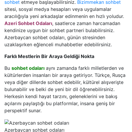
sohbet
etmeye başlayabilirsiniz.
Bizimmekan sohbet
sitesi, sosyal medya hesapları veya uygulamalar
aracılığıyla yeni arkadaşlar edinmenin en hızlı yoludur.
Azeri Sohbet Odaları
, saatlerce zaman harcamadan
kendinize uygun bir sohbet partneri bulabilirsiniz.
Azerbaycan sohbet odaları, günün stresinden
uzaklaşırken eğlenceli muhabbetler edebilirsiniz.
Farklı Mestlerin Bir Araya Geldiği Nokta
Bu
sohbet odaları
aynı zamanda farklı milletlerden ve
kültürlerden insanları bir araya getiriyor. Türkçe, Rusça
veya diğer dillerde sohbet edebilir, kültürel alışverişte
bulunabilir ve belki de yeni bir dil öğrenebilirsiniz.
Herkesin kendi hayat tarzını, geleneklerini ve bakış
açılarını paylaştığı bu platformlar, insana geniş bir
perspektif sunar.
Azerbaycan sohbet odaları