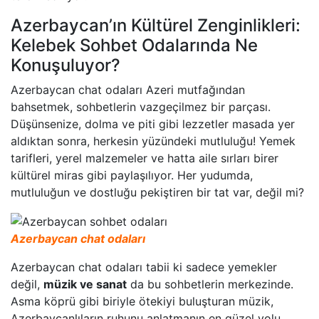
Azerbaycan’ın Kültürel Zenginlikleri:
Kelebek Sohbet Odalarında Ne
Konuşuluyor?
Azerbaycan chat odaları Azeri mutfağından
bahsetmek, sohbetlerin vazgeçilmez bir parçası.
Düşünsenize, dolma ve piti gibi lezzetler masada yer
aldıktan sonra, herkesin yüzündeki mutluluğu! Yemek
tarifleri, yerel malzemeler ve hatta aile sırları birer
kültürel miras gibi paylaşılıyor. Her yudumda,
mutluluğun ve dostluğu pekiştiren bir tat var, değil mi?
Azerbaycan chat odaları
Azerbaycan chat odaları tabii ki sadece yemekler
değil,
müzik ve sanat
da bu sohbetlerin merkezinde.
Asma köprü gibi biriyle ötekiyi buluşturan müzik,
Azerbaycanlıların ruhunu anlatmanın en güzel yolu.