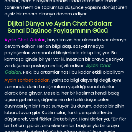
odaları, hem bireylerin kendini ifade etmesine imkan
tanırken hem de toplumsal düşünce yapısını dönüştüren
eşsiz bir mecra olmaya devam ediyor.
Dijital Dünya ve Aydın Chat Odaları:
Sanal Düşünce Paylaşımının Gücü
Aydın Chat Odaları
, hayatımızın her alanında var olmaya
devam ediyor. Her an bilgi akışı, sosyal medya
paylaşımları ve sanal etkileşimlerle dolup taşıyor. Bu
karmaşa içinde bir yer var ki, insanları bir araya getiriyor
ve düşünce paylaşımını teşvik ediyor:
Aydın Chat
Odaları
. Peki, bu ortamlar nasıl bu kadar etkili olabiliyor?
Aydın sohbet odaları
, yalnızca bilgi alışverişi değil, aynı
zamanda derin tartışmaların yapıldığı sanal alanlar
olarak öne çıkıyor. Mesela, her bir katılımcı kendi bakış
açısını getirirken, diğerlerinin de farklı düşünceleri
duyması için bir fırsat sunuyor. Bu durum, adeta bir zihin
laboratuvarı gibi. Katılımcılar, farklı perspektiflerde
düşünerek, yeni fikirler üretebiliyor. Hani derler ya, “Bir fikir
bir tohum gibidir, onu ekerken bir başkasıyla bir araya
getirirseniz, daha büyük bir ağaç yetişir.” İşte, aydın