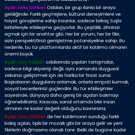
Aydın Seks Sohbet
Odaları, bir grup ilanla bir araya
geldiğinde. Farklı geçmişlere, kültürel deneyimlere ve
hayat görüşlerine sahip insanlar, sadece birkaç tuşla
birbirleriyle etkileşime geçiyorlar. Bu çeşitlilik, zihninizi
açmak için bir anahtar gibi. Her bir yorum, her bir fikir,
sizin perspektifinizi genişletme potansiyeline sahip. Bu
nedenle, bu tür platformlarda aktif bir katılımcı olmanın
önemi büyük.
Aydın Gay Sohbet
odalarında yapılan tartışmalar,
sadece bilgi alışverişi değil, aynı zamanda duygusal
zekanızı geliştirmek için de harika bir fırsat sunar.
Başkalarının duygularını anlamak, onlarla empati kurmak,
sosyal becerilerinizi güçlendirir. Bu tür etkileşimler
sayesinde, dünyaya daha geniş bir açıdan bakmayı
öğrenebilirsiniz. Kısacası, sanal ortamda bile insan
olmanın ne kadar değerli olduğunu kavrarsınız.
Aydın Seks Sohbet
de her katılımcının sunduğu farklı
bakış açıları, tıpkı bir mozaik gibi bir araya gelir ve yeni
fikirlerin doğmasına olanak tanır. Belki de bugüne kadar