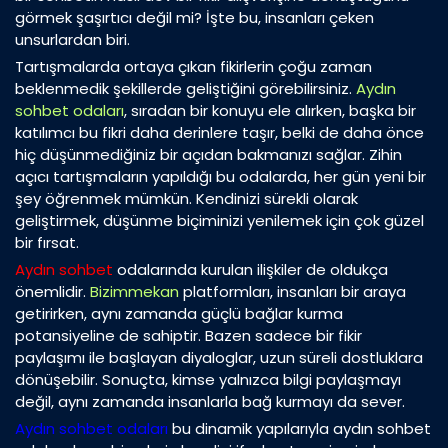
görmek şaşırtıcı değil mi? İşte bu, insanları çeken
unsurlardan biri.
Tartışmalarda ortaya çıkan fikirlerin çoğu zaman
beklenmedik şekillerde geliştiğini görebilirsiniz.
Aydın
sohbet odaları
, sıradan bir konuyu ele alırken, başka bir
katılımcı bu fikri daha derinlere taşır, belki de daha önce
hiç düşünmediğiniz bir açıdan bakmanızı sağlar. Zihin
açıcı tartışmaların yapıldığı bu odalarda, her gün yeni bir
şey öğrenmek mümkün. Kendinizi sürekli olarak
geliştirmek, düşünme biçiminizi yenilemek için çok güzel
bir fırsat.
Aydın sohbet
odalarında kurulan ilişkiler de oldukça
önemlidir.
Bizimmekan
platformları, insanları bir araya
getirirken, aynı zamanda güçlü bağlar kurma
potansiyeline de sahiptir. Bazen sadece bir fikir
paylaşımı ile başlayan diyaloglar, uzun süreli dostluklara
dönüşebilir. Sonuçta, kimse yalnızca bilgi paylaşmayı
değil, aynı zamanda insanlarla bağ kurmayı da sever.
Aydın sohbet odaları
bu dinamik yapılarıyla aydın sohbet