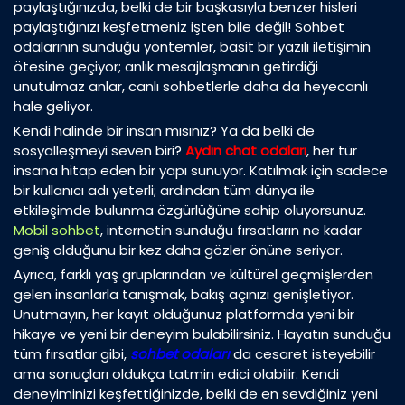
paylaştığınızda, belki de bir başkasıyla benzer hisleri
paylaştığınızı keşfetmeniz işten bile değil! Sohbet
odalarının sunduğu yöntemler, basit bir yazılı iletişimin
ötesine geçiyor; anlık mesajlaşmanın getirdiği
unutulmaz anlar, canlı sohbetlerle daha da heyecanlı
hale geliyor.
Kendi halinde bir insan mısınız? Ya da belki de
sosyalleşmeyi seven biri?
Aydın chat odaları
, her tür
insana hitap eden bir yapı sunuyor. Katılmak için sadece
bir kullanıcı adı yeterli; ardından tüm dünya ile
etkileşimde bulunma özgürlüğüne sahip oluyorsunuz.
Mobil sohbet
, internetin sunduğu fırsatların ne kadar
geniş olduğunu bir kez daha gözler önüne seriyor.
Ayrıca, farklı yaş gruplarından ve kültürel geçmişlerden
gelen insanlarla tanışmak, bakış açınızı genişletiyor.
Unutmayın, her kayıt olduğunuz platformda yeni bir
hikaye ve yeni bir deneyim bulabilirsiniz. Hayatın sunduğu
tüm fırsatlar gibi,
sohbet odaları
da cesaret isteyebilir
ama sonuçları oldukça tatmin edici olabilir. Kendi
deneyiminizi keşfettiğinizde, belki de en sevdiğiniz yeni