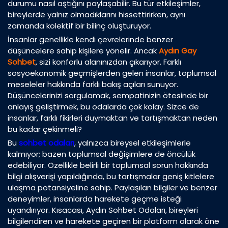
durumu nasıl aştığını paylaşabilir. Bu tür etkileşimler,
bireylerde yalnız olmadıklarını hissettirirken, aynı
zamanda kolektif bir bilinç oluşturuyor.
İnsanlar genellikle kendi çevrelerinde benzer
düşüncelere sahip kişilere yönelir. Ancak
Aydın Gay
Sohbet
, sizi konforlu alanınızdan çıkarıyor. Farklı
sosyoekonomik geçmişlerden gelen insanlar, toplumsal
meseleler hakkında farklı bakış açıları sunuyor.
Düşüncelerinizi sorgulamak, sempatinizin ötesinde bir
anlayış geliştirmek, bu odalarda çok kolay. Sizce de
insanlar, farklı fikirleri duymaktan ve tartışmaktan neden
bu kadar çekinmeli?
Bu
sohbet odaları
, yalnızca bireysel etkileşimlerle
kalmıyor; bazen toplumsal değişimlere de öncülük
edebiliyor. Özellikle belirli bir toplumsal sorun hakkında
bilgi alışverişi yapıldığında, bu tartışmalar geniş kitlelere
ulaşma potansiyeline sahip. Paylaşılan bilgiler ve benzer
deneyimler, insanlarda harekete geçme isteği
uyandırıyor. Kısacası, Aydın Sohbet Odaları, bireyleri
bilgilendiren ve harekete geçiren bir platform olarak öne