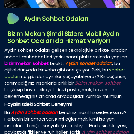
Aydın Sohbet Odaları
Bizim Mekan Şimdi Sizlere Mobil Aydın
Sohbet Odaları da Hizmet Veriyor!
Aydın sohbet odaları gelişen teknolojiyle birlikte, sıradan
sohbet muhabbetleri yerini sanal platformlarda yapılan
bizimmekan sohbet
bıraktı.
Aydın sohbet odaları
, bu
dijital dünyada bir vaha gibi öne çıkıyor. Peki, bu
sohbet
odaları
ne gibi deneyimler yaşayabiliyoruz? Bir düşünün;
tanımadığınız insanlarla anlık bir
Bizim mekan sohbet
başlayıp hayat hikayelerinizi paylaşmak, bazen en
beklemediğiniz anlarda arkadaşlıklar kurmak mümkün.
Hayalinizdeki Sohbet Deneyimi
Bu
Aydın sohbet odaları
kendinizi nasıl hissedeceksiniz?
Herkesin bir amacı var. Kimi eğlenmek, kimi ise yeni
insanlarla tanışıp sosyalleşmek istiyor. Herkesin hikayesi,
paylaştığı fikirler ve ruh halleri farklı.
Aydın sohbet odaları
,