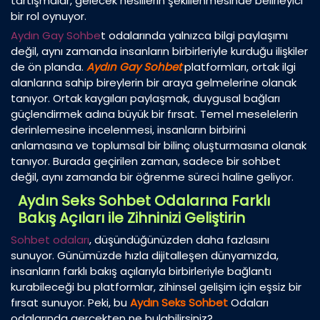
tartışmalar, gelecek nesillerin şekillenmesinde belirleyici
bir rol oynuyor.
Aydın Gay Sohbe
t odalarında yalnızca bilgi paylaşımı
değil, aynı zamanda insanların birbirleriyle kurduğu ilişkiler
de ön planda.
Aydın Gay Sohbet
platformları, ortak ilgi
alanlarına sahip bireylerin bir araya gelmelerine olanak
tanıyor. Ortak kaygıları paylaşmak, duygusal bağları
güçlendirmek adına büyük bir fırsat. Temel meselelerin
derinlemesine incelenmesi, insanların birbirini
anlamasına ve toplumsal bir bilinç oluşturmasına olanak
tanıyor. Burada geçirilen zaman, sadece bir sohbet
değil, aynı zamanda bir öğrenme süreci haline geliyor.
Aydın Seks Sohbet Odalarına Farklı
Bakış Açıları ile Zihninizi Geliştirin
Sohbet odaları
, düşündüğünüzden daha fazlasını
sunuyor. Günümüzde hızla dijitalleşen dünyamızda,
insanların farklı bakış açılarıyla birbirleriyle bağlantı
kurabileceği bu platformlar, zihinsel gelişim için eşsiz bir
fırsat sunuyor. Peki, bu
Aydın Seks Sohbet
Odaları
odalarında gerçekten ne bulabilirsiniz?