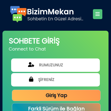
SOHBETE GİRİŞ
Connect to Chat
Giriş Yap
Farkli Sürüm ile Bağlan