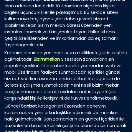
olan adreslerden biridir. Kullanıcıların hiçbirinin kişisel
bilgileri üçüncü kişiler ile paylaşılmaz. Bu şekilde siteyi
kullanmaya başlayan kişiler daha güvenli hizmet
alabilmektedir. Bizim mekan adresi üzerinden yeni
insanları tanımak ve tanışmak isteyen kişiler sitenin
çeşitli özelliklerinden ve imkanlarından da eş zamanlı
faydalanmaktadır.
Kullanım alanında yeni nesil ürün özellikleri kişilerin keşfine
açılmaktadır.
Bizimmekan
Sitesi son zamanların en
popüler içerikleri ile beraber kesinti yapmadan web ve
mobil üzerinden faaliyet sunmaktadır. İçerikler güncel
hizmet verirken aynı zamanda sohbet kategorileri de
ücretsiz çalışma sunmaktadır. Yeni nesil bizim mekan
araçlarından sesli olarak faydalanmak isteyen kişiler
karşısındaki kişi ile iletişimini de kuvvetlendirmektedir.
Güncel
Sohbet
kategorileri üzerinden deneyim
kazanmak ve yeni arkadaşlıklar edinmek de mümkün
hale gelmektedir. Son zamanların en güncel içerikleri ile
düzenlenen bu site kaliteli çalışma alanında bir numaralı
adreslerden biridir. Sohbet sitesi içerisinde yer alması