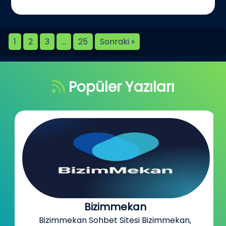
1
2
3
…
25
Sonraki »
Popüler Yazıları
Bizimmekan
Bizimmekan Sohbet Sitesi Bizimmekan,