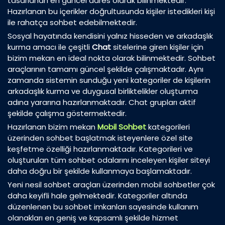
tasarlanan en güncel adres olarak bilinmektedir.
Hazırlanan bu içerikler doğrultusunda kişiler istedikleri kişi
ile rahatça sohbet edebilmektedir.
Sosyal hayatında kendisini yalnız hisseden ve arkadaşlık
kurma amacı ile çeşitli
Chat
sitelerine giren kişiler için
bizim mekan en ideal nokta olarak bilinmektedir. Sohbet
araçlarının tamamı güncel şekilde çalışmaktadır. Aynı
zamanda sistemin sunduğu yeni kategoriler de kişilerin
arkadaşlık kurma ve duygusal birliktelikler oluşturma
adına yararına hazırlanmaktadır. Chat grupları aktif
şekilde çalışma göstermektedir.
Hazırlanan bizim mekan
Mobil Sohbet
kategorileri
üzerinden sohbet başlatmak isteyenlere özel site
keşfetme özelliği hazırlanmaktadır. Kategorileri ve
oluşturulan tüm sohbet odalarını inceleyen kişiler siteyi
daha doğru bir şekilde kullanmaya başlamaktadır.
Yeni nesil sohbet araçları üzerinden mobil sohbetler çok
daha keyifli hale gelmektedir. Kategoriler altında
düzenlenen bu sohbet imkanları sayesinde kullanım
olanakları en geniş ve kapsamlı şekilde hizmet