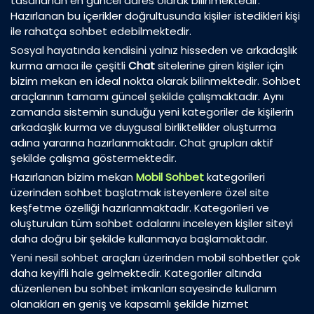
tasarlanan en güncel adres olarak bilinmektedir.
Hazırlanan bu içerikler doğrultusunda kişiler istedikleri kişi
ile rahatça sohbet edebilmektedir.
Sosyal hayatında kendisini yalnız hisseden ve arkadaşlık
kurma amacı ile çeşitli
Chat
sitelerine giren kişiler için
bizim mekan en ideal nokta olarak bilinmektedir. Sohbet
araçlarının tamamı güncel şekilde çalışmaktadır. Aynı
zamanda sistemin sunduğu yeni kategoriler de kişilerin
arkadaşlık kurma ve duygusal birliktelikler oluşturma
adına yararına hazırlanmaktadır. Chat grupları aktif
şekilde çalışma göstermektedir.
Hazırlanan bizim mekan
Mobil Sohbet
kategorileri
üzerinden sohbet başlatmak isteyenlere özel site
keşfetme özelliği hazırlanmaktadır. Kategorileri ve
oluşturulan tüm sohbet odalarını inceleyen kişiler siteyi
daha doğru bir şekilde kullanmaya başlamaktadır.
Yeni nesil sohbet araçları üzerinden mobil sohbetler çok
daha keyifli hale gelmektedir. Kategoriler altında
düzenlenen bu sohbet imkanları sayesinde kullanım
olanakları en geniş ve kapsamlı şekilde hizmet