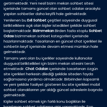
getirmektedir. Yeni nesil bizim mekan sohbet sitesi
içerisinde tamamı güncel olan sohbet odaları aracılıyla
yapılan sohbetler daha keyifli hale gelmektedir.
Yenilenen bu
Evli Sohbet
çeşitleri sayesinde duygusal
birlikteliklere açık olan kişiler istedikleri şekilde sohbet
başlatmaktadır.
Bizimmekan
Birden fazla stoplu
Sohbet
Odası
bizimmekan sohbet kategorileri içerisinde
hazırlanmaktadır. Tasarlanan en güncel chat içerikleri ile
sohbetin keyif içerisinde devam etmesi mümkün hale
gelmektedir.
Tamamı yeni olan bu içerikler sayesinde kullanıcılar
duygusal birliktelikleri için bizim mekan sitesini tercih
etmektedir.
Chat Odaları
içerisinde tasarlanan özgün
site içerikleri herkesin dilediği şekilde siteden fayda
sağlamasına yardımcı olmaktadır. Birbirinden kapsamlı
ve yeni şekilde faaliyet gösteren bu site içerikleri mobil
sohbet olanaklarının yer aldığı güncel adreslerin başında
gelmektedir.
Kişiler sohbet etmek için farklı konu başlıkları ile
hazırlanan sohbet odalarına giriş yapmaktadır. Son