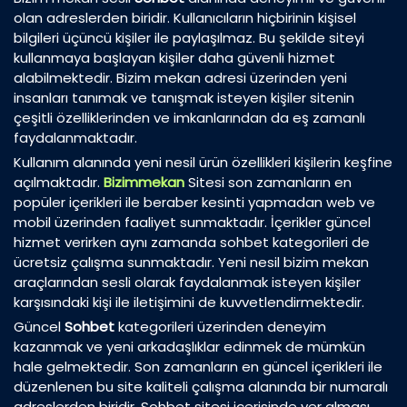
olan adreslerden biridir. Kullanıcıların hiçbirinin kişisel
bilgileri üçüncü kişiler ile paylaşılmaz. Bu şekilde siteyi
kullanmaya başlayan kişiler daha güvenli hizmet
alabilmektedir. Bizim mekan adresi üzerinden yeni
insanları tanımak ve tanışmak isteyen kişiler sitenin
çeşitli özelliklerinden ve imkanlarından da eş zamanlı
faydalanmaktadır.
Kullanım alanında yeni nesil ürün özellikleri kişilerin keşfine
açılmaktadır.
Bizimmekan
Sitesi son zamanların en
popüler içerikleri ile beraber kesinti yapmadan web ve
mobil üzerinden faaliyet sunmaktadır. İçerikler güncel
hizmet verirken aynı zamanda sohbet kategorileri de
ücretsiz çalışma sunmaktadır. Yeni nesil bizim mekan
araçlarından sesli olarak faydalanmak isteyen kişiler
karşısındaki kişi ile iletişimini de kuvvetlendirmektedir.
Güncel
Sohbet
kategorileri üzerinden deneyim
kazanmak ve yeni arkadaşlıklar edinmek de mümkün
hale gelmektedir. Son zamanların en güncel içerikleri ile
düzenlenen bu site kaliteli çalışma alanında bir numaralı
adreslerden biridir. Sohbet sitesi içerisinde yer alması