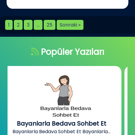
1
2
3
…
25
Sonraki »
Popüler Yazıları
Bizimmekan
Bizimmekan Sohbet Sitesi Bizimmekan,