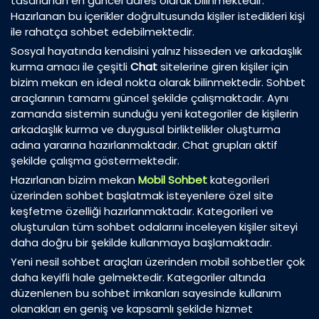
tasarlanan en güncel adres olarak bilinmektedir.
Hazırlanan bu içerikler doğrultusunda kişiler istedikleri kişi
ile rahatça sohbet edebilmektedir.
Sosyal hayatında kendisini yalnız hisseden ve arkadaşlık
kurma amacı ile çeşitli
Chat
sitelerine giren kişiler için
bizim mekan en ideal nokta olarak bilinmektedir. Sohbet
araçlarının tamamı güncel şekilde çalışmaktadır. Aynı
zamanda sistemin sunduğu yeni kategoriler de kişilerin
arkadaşlık kurma ve duygusal birliktelikler oluşturma
adına yararına hazırlanmaktadır. Chat grupları aktif
şekilde çalışma göstermektedir.
Hazırlanan bizim mekan
Mobil Sohbet
kategorileri
üzerinden sohbet başlatmak isteyenlere özel site
keşfetme özelliği hazırlanmaktadır. Kategorileri ve
oluşturulan tüm sohbet odalarını inceleyen kişiler siteyi
daha doğru bir şekilde kullanmaya başlamaktadır.
Yeni nesil sohbet araçları üzerinden mobil sohbetler çok
daha keyifli hale gelmektedir. Kategoriler altında
düzenlenen bu sohbet imkanları sayesinde kullanım
olanakları en geniş ve kapsamlı şekilde hizmet