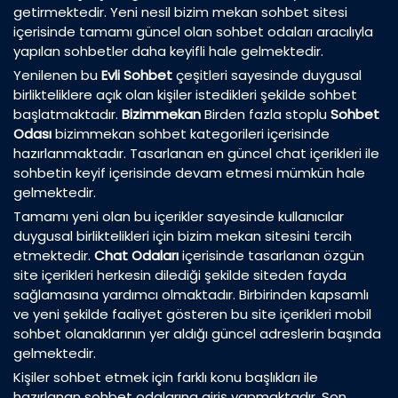
getirmektedir. Yeni nesil bizim mekan sohbet sitesi
içerisinde tamamı güncel olan sohbet odaları aracılıyla
yapılan sohbetler daha keyifli hale gelmektedir.
Yenilenen bu
Evli Sohbet
çeşitleri sayesinde duygusal
birlikteliklere açık olan kişiler istedikleri şekilde sohbet
başlatmaktadır.
Bizimmekan
Birden fazla stoplu
Sohbet
Odası
bizimmekan sohbet kategorileri içerisinde
hazırlanmaktadır. Tasarlanan en güncel chat içerikleri ile
sohbetin keyif içerisinde devam etmesi mümkün hale
gelmektedir.
Tamamı yeni olan bu içerikler sayesinde kullanıcılar
duygusal birliktelikleri için bizim mekan sitesini tercih
etmektedir.
Chat Odaları
içerisinde tasarlanan özgün
site içerikleri herkesin dilediği şekilde siteden fayda
sağlamasına yardımcı olmaktadır. Birbirinden kapsamlı
ve yeni şekilde faaliyet gösteren bu site içerikleri mobil
sohbet olanaklarının yer aldığı güncel adreslerin başında
gelmektedir.
Kişiler sohbet etmek için farklı konu başlıkları ile
hazırlanan sohbet odalarına giriş yapmaktadır. Son