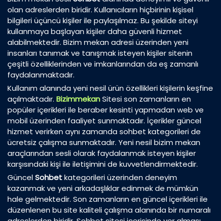
olan adreslerden biridir. Kullanıcıların hiçbirinin kişisel
bilgileri üçüncü kişiler ile paylaşılmaz. Bu şekilde siteyi
kullanmaya başlayan kişiler daha güvenli hizmet
alabilmektedir. Bizim mekan adresi üzerinden yeni
insanları tanımak ve tanışmak isteyen kişiler sitenin
çeşitli özelliklerinden ve imkanlarından da eş zamanlı
faydalanmaktadır.
Kullanım alanında yeni nesil ürün özellikleri kişilerin keşfine
açılmaktadır.
Bizimmekan
Sitesi son zamanların en
popüler içerikleri ile beraber kesinti yapmadan web ve
mobil üzerinden faaliyet sunmaktadır. İçerikler güncel
hizmet verirken aynı zamanda sohbet kategorileri de
ücretsiz çalışma sunmaktadır. Yeni nesil bizim mekan
araçlarından sesli olarak faydalanmak isteyen kişiler
karşısındaki kişi ile iletişimini de kuvvetlendirmektedir.
Güncel
Sohbet
kategorileri üzerinden deneyim
kazanmak ve yeni arkadaşlıklar edinmek de mümkün
hale gelmektedir. Son zamanların en güncel içerikleri ile
düzenlenen bu site kaliteli çalışma alanında bir numaralı
adreslerden biridir. Sohbet sitesi içerisinde yer alması