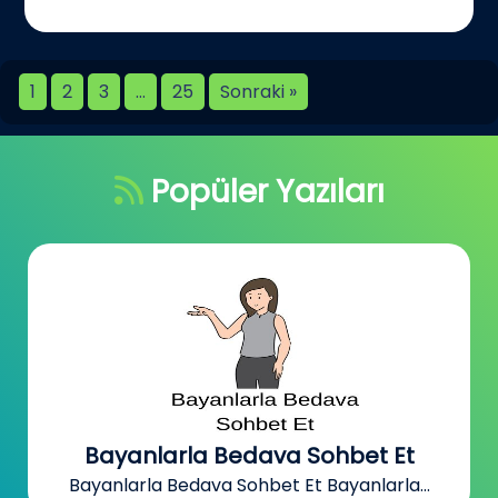
1
2
3
…
25
Sonraki »
Popüler Yazıları
Bizimmekan
Bizimmekan Sohbet Sitesi Bizimmekan,