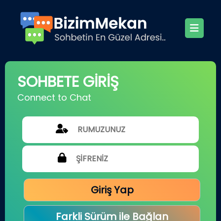
SOHBETE GİRİŞ
Connect to Chat
Giriş Yap
Farkli Sürüm ile Bağlan