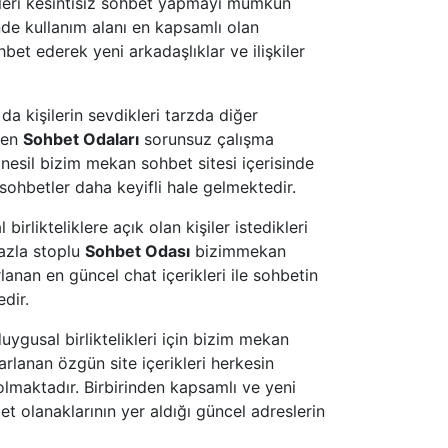
leri kesintisiz sohbet yapmayı mümkün
nde kullanım alanı en kapsamlı olan
bet ederek yeni arkadaşlıklar ve ilişkiler
da kişilerin sevdikleri tarzda diğer
nen
Sohbet Odaları
sorunsuz çalışma
 nesil bizim mekan sohbet sitesi içerisinde
sohbetler daha keyifli hale gelmektedir.
irlikteliklere açık olan kişiler istedikleri
azla stoplu
Sohbet Odası
bizimmekan
lanan en güncel chat içerikleri ile sohbetin
dir.
uygusal birliktelikleri için bizim mekan
arlanan özgün site içerikleri herkesin
olmaktadır. Birbirinden kapsamlı ve yeni
et olanaklarının yer aldığı güncel adreslerin