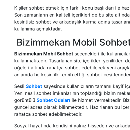
Kişiler sohbet etmek için farklı konu başlıkları ile h
Son zamanların en kaliteli içerikleri de bu site altınd
kesintisiz sohbet ve arkadaşlık kurma adına tasarlana
kullanıma açmaktadır.
Bizimmekan Mobil Sohbe
Bizimmekan Mobil Sohbet
seçenekleri ile kullanıcıla
kullanmaktadır. Tasarlanan site içerikleri yenilikleri
öğeleri altında rahatça sohbet edebilecek yeni araçla
anlamda herkesin ilk tercih ettiği sohbet çeşitlerinden 
Sesli
Sohbet
sayesinde kullanıcıların tamamı keyif iç
Yeni nesil sohbet imkanlarının toplandığı bizim mekan
görüntülü
Sohbet Odaları
ile hizmet vermektedir. Bi
güncel adres olarak bilinmektedir. Hazırlanan bu içerik
rahatça sohbet edebilmektedir.
Sosyal hayatında kendisini yalnız hisseden ve arkada