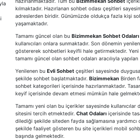
hazırlanmaktadır. Tüm bu
Bizimmekan Sohbet
içerik
yla
kılmaktadır. Hazırlanan sohbet odası çeşitleri sayesi
adreslerden biridir. Günümüzde oldukça fazla kişi soh
i
yaşamaktadır.
Tamamı güncel olan bu
Bizimmekan Sohbet Odaları
kullanıcıları onlara sunmaktadır. Son dönemin yenile
göstererek sohbetleri keyifli hale getirmektedir. Yeni
tamamı güncel olan sohbet odaları aracılıyla yapılan 
Yenilenen bu
Evli Sohbet
çeşitleri sayesinde duygusal b
şekilde sohbet başlatmaktadır.
Bizimmekan
Birden f
sohbet kategorileri içerisinde hazırlanmaktadır. Tasar
keyif içerisinde devam etmesi mümkün hale gelmekte
Tamamı yeni olan bu içerikler sayesinde kullanıcılar d
sitesini tercih etmektedir.
Chat Odaları
içerisinde tas
dilediği şekilde siteden fayda sağlamasına yardımcı 
şekilde faaliyet gösteren bu site içerikleri mobil sohb
başında gelmektedir.