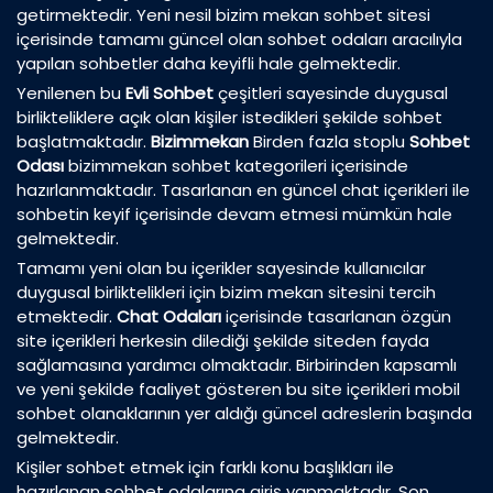
getirmektedir. Yeni nesil bizim mekan sohbet sitesi
içerisinde tamamı güncel olan sohbet odaları aracılıyla
yapılan sohbetler daha keyifli hale gelmektedir.
Yenilenen bu
Evli Sohbet
çeşitleri sayesinde duygusal
birlikteliklere açık olan kişiler istedikleri şekilde sohbet
başlatmaktadır.
Bizimmekan
Birden fazla stoplu
Sohbet
Odası
bizimmekan sohbet kategorileri içerisinde
hazırlanmaktadır. Tasarlanan en güncel chat içerikleri ile
sohbetin keyif içerisinde devam etmesi mümkün hale
gelmektedir.
Tamamı yeni olan bu içerikler sayesinde kullanıcılar
duygusal birliktelikleri için bizim mekan sitesini tercih
etmektedir.
Chat Odaları
içerisinde tasarlanan özgün
site içerikleri herkesin dilediği şekilde siteden fayda
sağlamasına yardımcı olmaktadır. Birbirinden kapsamlı
ve yeni şekilde faaliyet gösteren bu site içerikleri mobil
sohbet olanaklarının yer aldığı güncel adreslerin başında
gelmektedir.
Kişiler sohbet etmek için farklı konu başlıkları ile
hazırlanan sohbet odalarına giriş yapmaktadır. Son