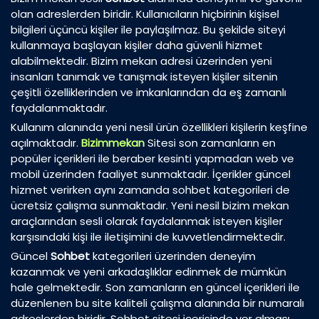
olan adreslerden biridir. Kullanıcıların hiçbirinin kişisel
bilgileri üçüncü kişiler ile paylaşılmaz. Bu şekilde siteyi
kullanmaya başlayan kişiler daha güvenli hizmet
alabilmektedir. Bizim mekan adresi üzerinden yeni
insanları tanımak ve tanışmak isteyen kişiler sitenin
çeşitli özelliklerinden ve imkanlarından da eş zamanlı
faydalanmaktadır.
Kullanım alanında yeni nesil ürün özellikleri kişilerin keşfine
açılmaktadır.
Bizimmekan
Sitesi son zamanların en
popüler içerikleri ile beraber kesinti yapmadan web ve
mobil üzerinden faaliyet sunmaktadır. İçerikler güncel
hizmet verirken aynı zamanda sohbet kategorileri de
ücretsiz çalışma sunmaktadır. Yeni nesil bizim mekan
araçlarından sesli olarak faydalanmak isteyen kişiler
karşısındaki kişi ile iletişimini de kuvvetlendirmektedir.
Güncel
Sohbet
kategorileri üzerinden deneyim
kazanmak ve yeni arkadaşlıklar edinmek de mümkün
hale gelmektedir. Son zamanların en güncel içerikleri ile
düzenlenen bu site kaliteli çalışma alanında bir numaralı
adreslerden biridir. Sohbet sitesi içerisinde yer alması