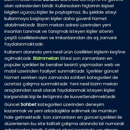
olan adreslerden biridir. Kullanıcıların hiçbirinin kişisel
bilgileri üçüncü kişiler ile paylaşılmaz. Bu şekilde siteyi
kullanmaya başlayan kişiler daha güvenli hizmet
alabilmektedir. Bizim mekan adresi üzerinden yeni
insanları tanımak ve tanışmak isteyen kişiler sitenin
çeşitli özelliklerinden ve imkanlarından da eş zamanlı
faydalanmaktadır.
Kullanım alanında yeni nesil ürün özellikleri kişilerin keşfine
açılmaktadır.
Bizimmekan
Sitesi son zamanların en
popüler içerikleri ile beraber kesinti yapmadan web ve
mobil üzerinden faaliyet sunmaktadır. İçerikler güncel
hizmet verirken aynı zamanda sohbet kategorileri de
ücretsiz çalışma sunmaktadır. Yeni nesil bizim mekan
araçlarından sesli olarak faydalanmak isteyen kişiler
karşısındaki kişi ile iletişimini de kuvvetlendirmektedir.
Güncel
Sohbet
kategorileri üzerinden deneyim
kazanmak ve yeni arkadaşlıklar edinmek de mümkün
hale gelmektedir. Son zamanların en güncel içerikleri ile
düzenlenen bu site kaliteli çalışma alanında bir numaralı
adreslerden biridir. Sohbet sitesi içerisinde yer alması