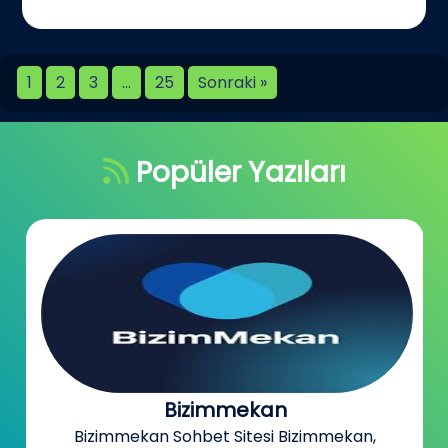
1
2
3
…
25
Sonraki »
Popüler Yazıları
Bizimmekan
Bizimmekan Sohbet Sitesi Bizimmekan,