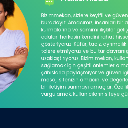
Bizimmekan, sizlere keyifli ve güve
buradayız. Amacımız, insanları bir a
kurmalarına ve samimi ilişkiler geli
odaları herkesin kendini rahat his
gösteriyoruz. Küfür, taciz, ayrımcılık
tolere etmiyoruz ve bu tür davranı
uzaklaştırıyoruz. Bizim mekan, kullanı
sağlamak için çeşitli önlemler almakt
şahıslarla paylaşmıyor ve güvenliğini
mesaj, sitenizin amacını ve değerle
bir iletişim sunmayı amaçlar. Özelli
vurgulamak, kullanıcıların siteye g