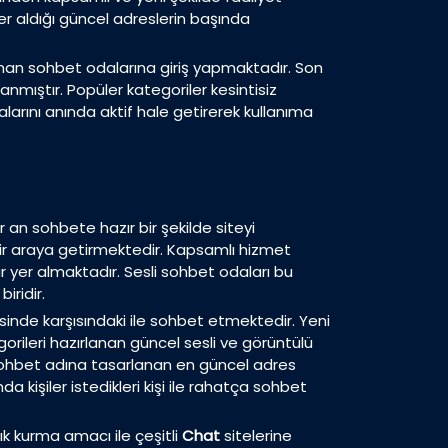
yer aldığı güncel adreslerin başında
ırlanan sohbet odalarına giriş yapmaktadır. Son
lanmıştır. Popüler kategoriler kesintisiz
arını anında aktif hale getirerek kullanıma
er an sohbete hazır bir şekilde siteyi
e bir araya getirmektedir. Kapsamlı hizmet
 yer almaktadır. Sesli sohbet odaları bu
iridir.
isinde karşısındaki ile sohbet etmektedir. Yeni
orileri hazırlanan güncel sesli ve görüntülü
sohbet adına tasarlanan en güncel adres
a kişiler istedikleri kişi ile rahatça sohbet
ık kurma amacı ile çeşitli
Chat
sitelerine