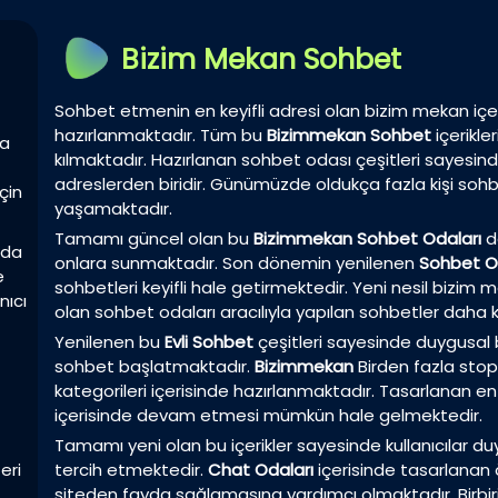
Bizim Mekan Sohbet
Sohbet etmenin en keyifli adresi olan bizim mekan içer
hazırlanmaktadır. Tüm bu
Bizimmekan Sohbet
içerikl
la
kılmaktadır. Hazırlanan sohbet odası çeşitleri sayesin
adreslerden biridir. Günümüzde oldukça fazla kişi sohbet
çin
yaşamaktadır.
Tamamı güncel olan bu
Bizimmekan Sohbet Odaları
da
zda
onlara sunmaktadır. Son dönemin yenilenen
Sohbet O
e
sohbetleri keyifli hale getirmektedir. Yeni nesil bizi
nıcı
olan sohbet odaları aracılıyla yapılan sohbetler daha k
Yenilenen bu
Evli Sohbet
çeşitleri sayesinde duygusal birl
sohbet başlatmaktadır.
Bizimmekan
Birden fazla sto
kategorileri içerisinde hazırlanmaktadır. Tasarlanan en 
içerisinde devam etmesi mümkün hale gelmektedir.
Tamamı yeni olan bu içerikler sayesinde kullanıcılar duyg
eri
tercih etmektedir.
Chat Odaları
içerisinde tasarlanan ö
siteden fayda sağlamasına yardımcı olmaktadır. Birbir