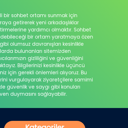
nli bir sohbet ortamı sunmak için
raya getirerek yeni arkadaşlıklar
ştirmelerine yardımcı olmaktır. Sohbet
sedebileceği bir ortam yaratmaya özen
 gibi olumsuz davranışları kesinlikle
şlarda bulunanları sitemizden
cılarımızın gizliliğini ve güvenliğini
ayız. Bilgilerinizi kesinlikle üçüncü
z için gerekli önlemleri alıyoruz. Bu
rini vurgulayarak ziyaretçilere samimi
kle güvenlik ve saygı gibi konuları
üven duymasını sağlayabilir.
Kategoriler