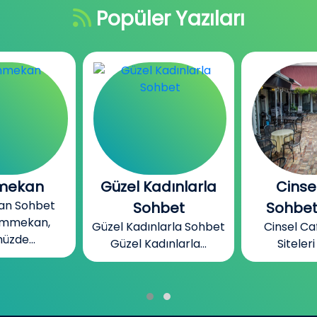
Popüler Yazıları
dınlarla
Cinsel Cafe
Bizim
Bizim Me
bet
Sohbet Siteleri
Mekan, ins
larla Sohbet
Cinsel Cafe Sohbet
ınlarla...
Siteleri Cinsel...