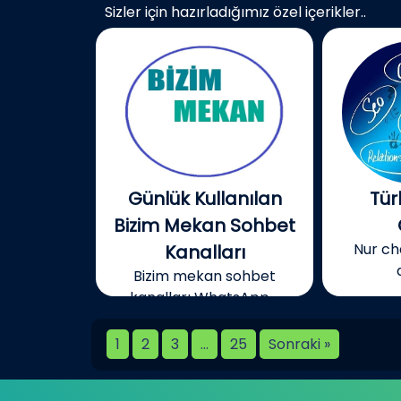
Sizler için hazırladığımız özel içerikler..
Günlük Kullanılan
Tür
Bizim Mekan Sohbet
Nur cha
Kanalları
Bizim mekan sohbet
kanalları WhatsApp,...
1
2
3
…
25
Sonraki »