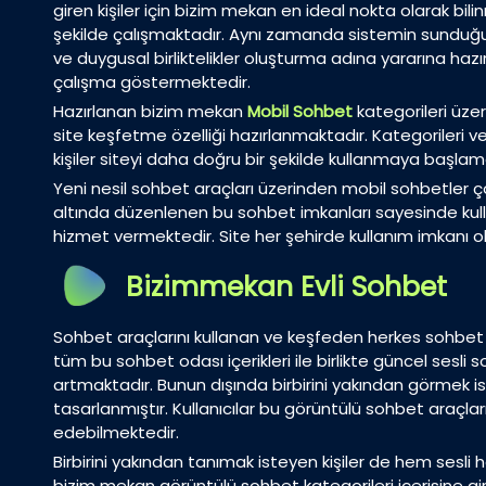
giren kişiler için bizim mekan en ideal nokta olarak bi
şekilde çalışmaktadır. Aynı zamanda sistemin sunduğu y
ve duygusal birliktelikler oluşturma adına yararına hazı
çalışma göstermektedir.
Hazırlanan bizim mekan
Mobil Sohbet
kategorileri üze
site keşfetme özelliği hazırlanmaktadır. Kategorileri 
kişiler siteyi daha doğru bir şekilde kullanmaya başlam
Yeni nesil sohbet araçları üzerinden mobil sohbetler ç
altında düzenlenen bu sohbet imkanları sayesinde kull
hizmet vermektedir. Site her şehirde kullanım imkanı o
Bizimmekan Evli Sohbet
Sohbet araçlarını kullanan ve keşfeden herkes sohbet
tüm bu sohbet odası içerikleri ile birlikte güncel sesl
artmaktadır. Bunun dışında birbirini yakından görmek is
tasarlanmıştır. Kullanıcılar bu görüntülü sohbet araçl
edebilmektedir.
Birbirini yakından tanımak isteyen kişiler de hem ses
bizim mekan görüntülü sohbet kategorileri içerisine g