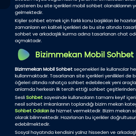
gösteren bu site içerikleri mobil sohbet olanaklarının 
gelmektedir.
Kişiler sohbet etmek için farklı konu başlıkları ile haz
zamanların en kaliteli içerikleri de bu site altında tasar
sohbet ve arkadaşlık kurma adına tasarlanan chat odal
açmaktadır.
Bizimmekan Mobil Sohbet
Bizimmekan Mobil Sohbet
seçenekleri ile kullanıcılar h
kullanmaktadır. Tasarlanan site içerikleri yenilikleri d
öğeleri altında rahatça sohbet edebilecek yeni araçlar
anlamda herkesin ilk tercih ettiği sohbet çeşitlerinden b
Sesli
Sohbet
sayesinde kullanıcıların tamamı keyif içer
nesil sohbet imkanlarının toplandığı bizim mekan kateg
Sohbet Odaları
ile hizmet vermektedir. Bizim mekan 
olarak bilinmektedir. Hazırlanan bu içerikler doğrultusund
edebilmektedir.
Sosyal hayatında kendisini yalnız hisseden ve arkadaşl