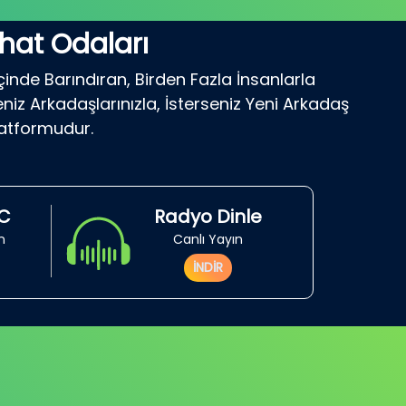
hat Odaları
çinde Barındıran, Birden Fazla İnsanlarla
niz Arkadaşlarınızla, İsterseniz Yeni Arkadaş
latformudur.
RC
Radyo Dinle
in
Canlı Yayın
İNDİR