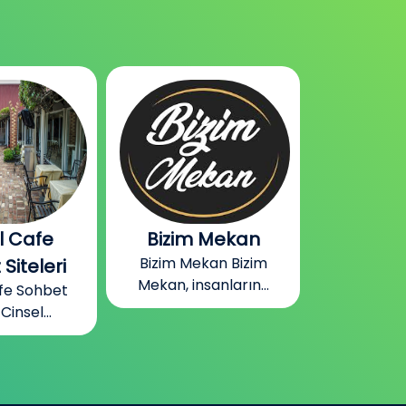
 Mekan
Gabile Bizim
Almanya
kan Bizim
Mekan Odaları
Oda
anların...
Gabile Bizim Mekan
Almanya
Odaları Gabile...
Odaları
sohb