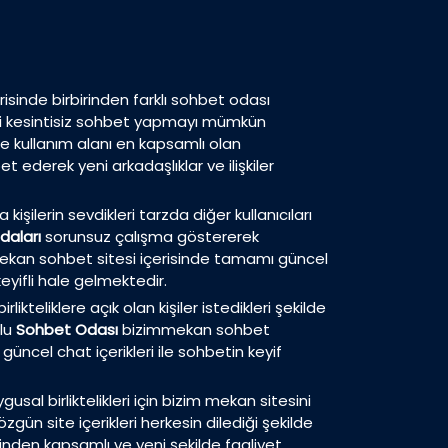
isinde birbirinden farklı sohbet odası
eri kesintisiz sohbet yapmayı mümkün
de kullanım alanı en kapsamlı olan
 ederek yeni arkadaşlıklar ve ilişkiler
 kişilerin sevdikleri tarzda diğer kullanıcıları
daları
sorunsuz çalışma göstererek
m mekan sohbet sitesi içerisinde tamamı güncel
eyifli hale gelmektedir.
ikteliklere açık olan kişiler istedikleri şekilde
plu
Sohbet Odası
bizimmekan sohbet
güncel chat içerikleri ile sohbetin keyif
usal birliktelikleri için bizim mekan sitesini
zgün site içerikleri herkesin dilediği şekilde
inden kapsamlı ve yeni şekilde faaliyet