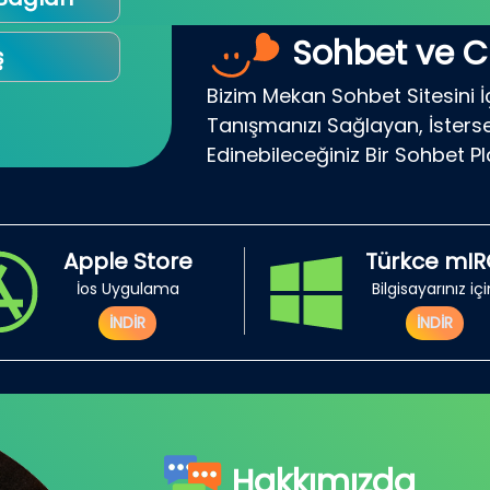
Sohbet ve C
ş
Bizim Mekan Sohbet Sitesini İ
Tanışmanızı Sağlayan, İsterse
Edinebileceğiniz Bir Sohbet P
Apple Store
Türkce mI
İos Uygulama
Bilgisayarınız iç
İNDİR
İNDİR
Hakkımızda