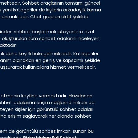
linmektedir. Sohbet araçlarının tamamı güncel
eni kategoriler de kişilerin arkadaşlık kurma
rlanmaktadır. Chat grupları aktif şekilde
rinden sohbet başlatmak isteyenlere özel
ve oluşturulan tüm sohbet odalarını inceleyen
aktadır.
ok daha keyifli hale gelmektedir. Kategoriler
anım olanakları en geniş ve kapsamlı şekilde
luşturarak kullanıcılara hizmet vermektedir.
 etmenin keyfine varmaktadır. Hazırlanan
i sohbet odalarına erişim sağlama imkanı da
teyen kişiler için görüntülü sohbet odaları
arına erişim sağlayarak her alanda sohbet
li hem de görüntülü sohbet imkanı sunan bu
irmektedir.
Bizim Mekan Evli Sohbet