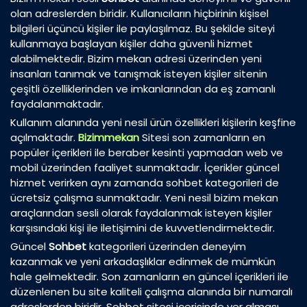
olan adreslerden biridir. Kullanıcıların hiçbirinin kişisel
bilgileri üçüncü kişiler ile paylaşılmaz. Bu şekilde siteyi
kullanmaya başlayan kişiler daha güvenli hizmet
alabilmektedir. Bizim mekan adresi üzerinden yeni
insanları tanımak ve tanışmak isteyen kişiler sitenin
çeşitli özelliklerinden ve imkanlarından da eş zamanlı
faydalanmaktadır.
Kullanım alanında yeni nesil ürün özellikleri kişilerin keşfine
açılmaktadır.
Bizimmekan
Sitesi son zamanların en
popüler içerikleri ile beraber kesinti yapmadan web ve
mobil üzerinden faaliyet sunmaktadır. İçerikler güncel
hizmet verirken aynı zamanda sohbet kategorileri de
ücretsiz çalışma sunmaktadır. Yeni nesil bizim mekan
araçlarından sesli olarak faydalanmak isteyen kişiler
karşısındaki kişi ile iletişimini de kuvvetlendirmektedir.
Güncel
Sohbet
kategorileri üzerinden deneyim
kazanmak ve yeni arkadaşlıklar edinmek de mümkün
hale gelmektedir. Son zamanların en güncel içerikleri ile
düzenlenen bu site kaliteli çalışma alanında bir numaralı
adreslerden biridir. Sohbet sitesi içerisinde yer alması