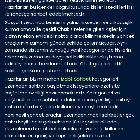
tasarlanan en güncel adres olarak bilinmektedir.
Hazırlanan bu içerikler doğrultusunda kişiler istedikleri kişi
ile rahatça sohbet edebilmektedir.
Sosyal hayatında kendisini yalnız hisseden ve arkadaşlık
kurma amacı ile çeşitli
Chat
sitelerine giren kişiler için
bizim mekan en ideal nokta olarak bilinmektedir. Sohbet
araçlarının tamamı güncel şekilde çalışmaktadır. Aynı
zamanda sistemin sunduğu yeni kategoriler de kişilerin
arkadaşlık kurma ve duygusal birliktelikler oluşturma
adına yararına hazırlanmaktadır. Chat grupları aktif
şekilde çalışma göstermektedir.
Hazırlanan bizim mekan
Mobil Sohbet
kategorileri
üzerinden sohbet başlatmak isteyenlere özel site
keşfetme özelliği hazırlanmaktadır. Kategorileri ve
oluşturulan tüm sohbet odalarını inceleyen kişiler siteyi
daha doğru bir şekilde kullanmaya başlamaktadır.
Yeni nesil sohbet araçları üzerinden mobil sohbetler çok
daha keyifli hale gelmektedir. Kategoriler altında
düzenlenen bu sohbet imkanları sayesinde kullanım
olanakları en geniş ve kapsamlı şekilde hizmet