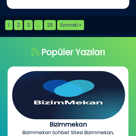
1
2
3
…
25
Sonraki »
Popüler Yazıları
Bizimmekan
Bizimmekan Sohbet Sitesi Bizimmekan,