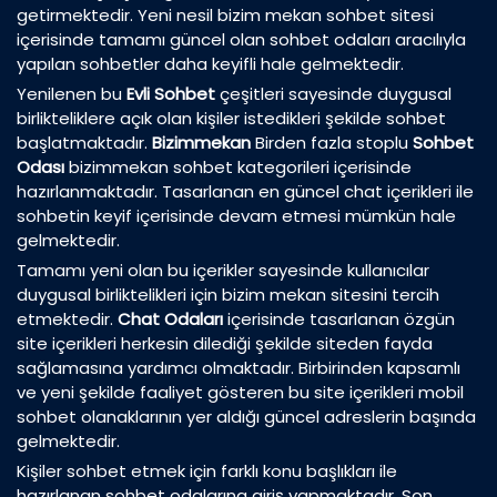
getirmektedir. Yeni nesil bizim mekan sohbet sitesi
içerisinde tamamı güncel olan sohbet odaları aracılıyla
yapılan sohbetler daha keyifli hale gelmektedir.
Yenilenen bu
Evli Sohbet
çeşitleri sayesinde duygusal
birlikteliklere açık olan kişiler istedikleri şekilde sohbet
başlatmaktadır.
Bizimmekan
Birden fazla stoplu
Sohbet
Odası
bizimmekan sohbet kategorileri içerisinde
hazırlanmaktadır. Tasarlanan en güncel chat içerikleri ile
sohbetin keyif içerisinde devam etmesi mümkün hale
gelmektedir.
Tamamı yeni olan bu içerikler sayesinde kullanıcılar
duygusal birliktelikleri için bizim mekan sitesini tercih
etmektedir.
Chat Odaları
içerisinde tasarlanan özgün
site içerikleri herkesin dilediği şekilde siteden fayda
sağlamasına yardımcı olmaktadır. Birbirinden kapsamlı
ve yeni şekilde faaliyet gösteren bu site içerikleri mobil
sohbet olanaklarının yer aldığı güncel adreslerin başında
gelmektedir.
Kişiler sohbet etmek için farklı konu başlıkları ile
hazırlanan sohbet odalarına giriş yapmaktadır. Son