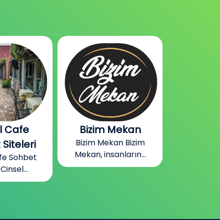
 Mekan
Gabile Bizim
Almanya
kan Bizim
Mekan Odaları
Oda
anların...
Gabile Bizim Mekan
Almanya
Odaları Gabile...
Odaları
sohb