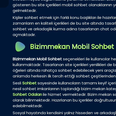
gösteren bu site içerikleri mobil sohbet olanaklarının 
gelmektedir.
Kişiler sohbet etmek için farklı konu başlıkları ile haz
zamanların en kaliteli içerikleri de bu site altında tasar
sohbet ve arkadaşlık kurma adına tasarlanan chat odal
açmaktadır.
Bizimmekan Mobil Sohbet
Bizimmekan Mobil Sohbet
seçenekleri ile kullanıcılar h
kullanmaktadır. Tasarlanan site içerikleri yenilikleri d
öğeleri altında rahatça sohbet edebilecek yeni araçlar
anlamda herkesin ilk tercih ettiği sohbet çeşitlerinden b
Sesli
Sohbet
sayesinde kullanıcıların tamamı keyif içer
nesil sohbet imkanlarının toplandığı bizim mekan kateg
Sohbet Odaları
ile hizmet vermektedir. Bizim mekan 
olarak bilinmektedir. Hazırlanan bu içerikler doğrultusund
edebilmektedir.
Sosyal hayatında kendisini yalnız hisseden ve arkadaşl