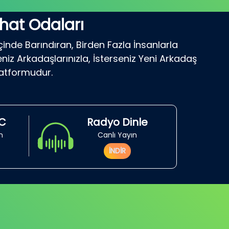
hat Odaları
çinde Barındıran, Birden Fazla İnsanlarla
niz Arkadaşlarınızla, İsterseniz Yeni Arkadaş
latformudur.
RC
Radyo Dinle
in
Canlı Yayın
İNDİR