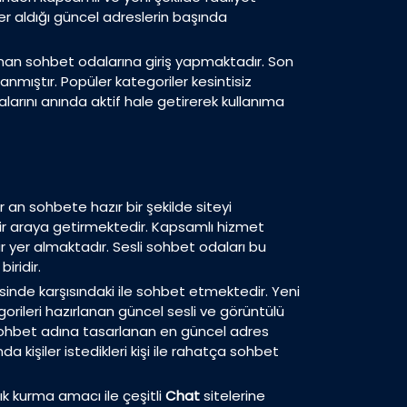
yer aldığı güncel adreslerin başında
ırlanan sohbet odalarına giriş yapmaktadır. Son
lanmıştır. Popüler kategoriler kesintisiz
arını anında aktif hale getirerek kullanıma
er an sohbete hazır bir şekilde siteyi
e bir araya getirmektedir. Kapsamlı hizmet
 yer almaktadır. Sesli sohbet odaları bu
iridir.
isinde karşısındaki ile sohbet etmektedir. Yeni
orileri hazırlanan güncel sesli ve görüntülü
sohbet adına tasarlanan en güncel adres
a kişiler istedikleri kişi ile rahatça sohbet
ık kurma amacı ile çeşitli
Chat
sitelerine