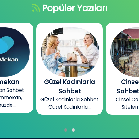
Popüler Yazıları
dınlarla
Cinsel Cafe
Bizim
Bizim Me
bet
Sohbet Siteleri
Mekan, ins
larla Sohbet
Cinsel Cafe Sohbet
ınlarla...
Siteleri Cinsel...