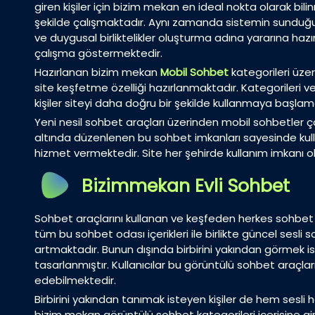
giren kişiler için bizim mekan en ideal nokta olarak bi
şekilde çalışmaktadır. Aynı zamanda sistemin sunduğu y
ve duygusal birliktelikler oluşturma adına yararına hazı
çalışma göstermektedir.
Hazırlanan bizim mekan
Mobil Sohbet
kategorileri üze
site keşfetme özelliği hazırlanmaktadır. Kategorileri 
kişiler siteyi daha doğru bir şekilde kullanmaya başlam
Yeni nesil sohbet araçları üzerinden mobil sohbetler ç
altında düzenlenen bu sohbet imkanları sayesinde kull
hizmet vermektedir. Site her şehirde kullanım imkanı o
Bizimmekan Evli Sohbet
Sohbet araçlarını kullanan ve keşfeden herkes sohbet
tüm bu sohbet odası içerikleri ile birlikte güncel sesl
artmaktadır. Bunun dışında birbirini yakından görmek is
tasarlanmıştır. Kullanıcılar bu görüntülü sohbet araçl
edebilmektedir.
Birbirini yakından tanımak isteyen kişiler de hem ses
bizim mekan görüntülü sohbet kategorileri içerisine g