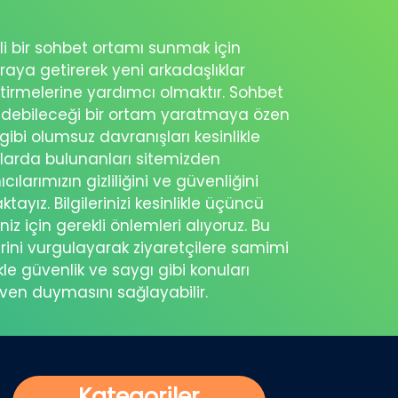
nli bir sohbet ortamı sunmak için
raya getirerek yeni arkadaşlıklar
ştirmelerine yardımcı olmaktır. Sohbet
sedebileceği bir ortam yaratmaya özen
 gibi olumsuz davranışları kesinlikle
şlarda bulunanları sitemizden
cılarımızın gizliliğini ve güvenliğini
ayız. Bilgilerinizi kesinlikle üçüncü
z için gerekli önlemleri alıyoruz. Bu
rini vurgulayarak ziyaretçilere samimi
kle güvenlik ve saygı gibi konuları
üven duymasını sağlayabilir.
Kategoriler