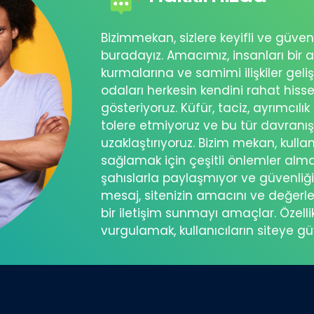
Bizimmekan, sizlere keyifli ve güve
buradayız. Amacımız, insanları bir a
kurmalarına ve samimi ilişkiler geli
odaları herkesin kendini rahat his
gösteriyoruz. Küfür, taciz, ayrımcılık
tolere etmiyoruz ve bu tür davranı
uzaklaştırıyoruz. Bizim mekan, kullanı
sağlamak için çeşitli önlemler almakt
şahıslarla paylaşmıyor ve güvenliğini
mesaj, sitenizin amacını ve değerle
bir iletişim sunmayı amaçlar. Özelli
vurgulamak, kullanıcıların siteye g