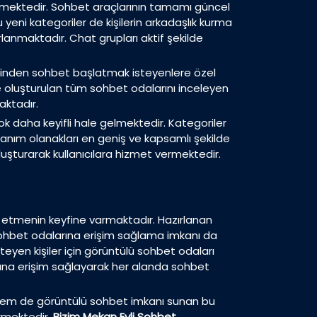
linmektedir. Sohbet araçlarının tamamı güncel
eni kategoriler de kişilerin arkadaşlık kurma
rlanmaktadır. Chat grupları aktif şekilde
rinden sohbet başlatmak isteyenlere özel
ve oluşturulan tüm sohbet odalarını inceleyen
aktadır.
ok daha keyifli hale gelmektedir. Kategoriler
anım olanakları en geniş ve kapsamlı şekilde
luşturarak kullanıcılara hizmet vermektedir.
 etmenin keyfine varmaktadır. Hazırlanan
i sohbet odalarına erişim sağlama imkanı da
teyen kişiler için görüntülü sohbet odaları
arına erişim sağlayarak her alanda sohbet
li hem de görüntülü sohbet imkanı sunan bu
irmektedir.
Bizim Mekan Evli Sohbet