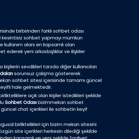
isinde birbirinden farklı sohbet odası
eri kesintisiz sohbet yapmayı mümkün
de kullanım alanı en kapsamlı olan
 ederek yeni arkadaşlıklar ve ilişkiler
 kişilerin sevdikleri tarzda diğer kullanıcıları
daları
sorunsuz çalışma göstererek
m mekan sohbet sitesi içerisinde tamamı güncel
eyifli hale gelmektedir.
ikteliklere açık olan kişiler istedikleri şekilde
plu
Sohbet Odası
bizimmekan sohbet
güncel chat içerikleri ile sohbetin keyif
usal birliktelikleri için bizim mekan sitesini
zgün site içerikleri herkesin dilediği şekilde
inden kapsamlı ve yeni şekilde faaliyet