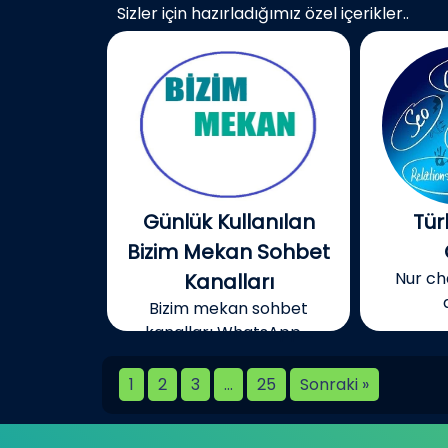
Sizler için hazırladığımız özel içerikler..
Günlük Kullanılan
Tür
Bizim Mekan Sohbet
Nur cha
Kanalları
Bizim mekan sohbet
kanalları WhatsApp,...
1
2
3
…
25
Sonraki »