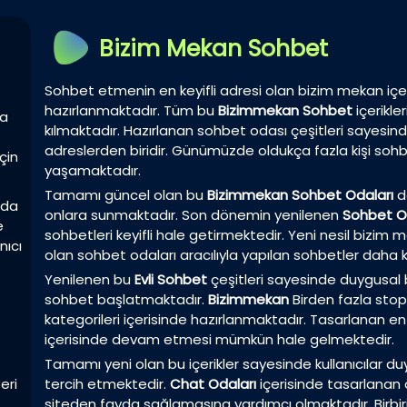
Bizim Mekan Sohbet
Sohbet etmenin en keyifli adresi olan bizim mekan içer
hazırlanmaktadır. Tüm bu
Bizimmekan Sohbet
içerikl
la
kılmaktadır. Hazırlanan sohbet odası çeşitleri sayesin
adreslerden biridir. Günümüzde oldukça fazla kişi sohbet
çin
yaşamaktadır.
Tamamı güncel olan bu
Bizimmekan Sohbet Odaları
da
zda
onlara sunmaktadır. Son dönemin yenilenen
Sohbet O
e
sohbetleri keyifli hale getirmektedir. Yeni nesil bizi
nıcı
olan sohbet odaları aracılıyla yapılan sohbetler daha k
Yenilenen bu
Evli Sohbet
çeşitleri sayesinde duygusal birl
sohbet başlatmaktadır.
Bizimmekan
Birden fazla sto
kategorileri içerisinde hazırlanmaktadır. Tasarlanan en 
içerisinde devam etmesi mümkün hale gelmektedir.
Tamamı yeni olan bu içerikler sayesinde kullanıcılar duyg
eri
tercih etmektedir.
Chat Odaları
içerisinde tasarlanan ö
siteden fayda sağlamasına yardımcı olmaktadır. Birbir