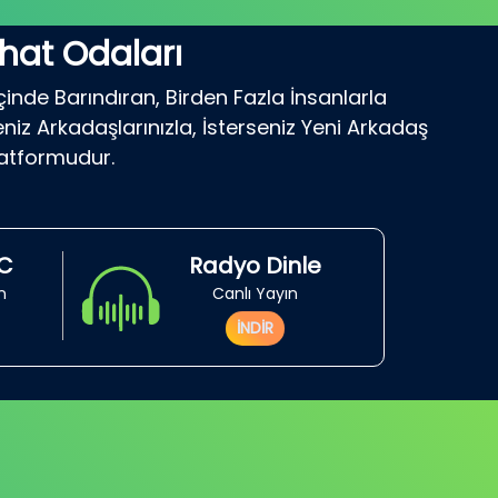
hat Odaları
çinde Barındıran, Birden Fazla İnsanlarla
niz Arkadaşlarınızla, İsterseniz Yeni Arkadaş
latformudur.
RC
Radyo Dinle
in
Canlı Yayın
İNDİR