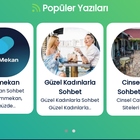
Popüler Yazıları
dınlarla
Cinsel Cafe
Bizim
Bizim Me
bet
Sohbet Siteleri
Mekan, ins
larla Sohbet
Cinsel Cafe Sohbet
ınlarla...
Siteleri Cinsel...