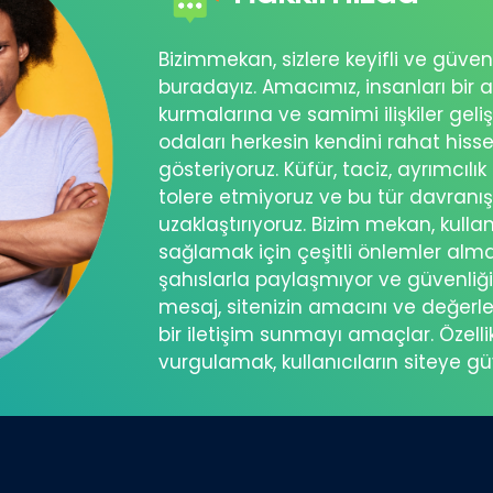
Bizimmekan, sizlere keyifli ve güve
buradayız. Amacımız, insanları bir a
kurmalarına ve samimi ilişkiler geli
odaları herkesin kendini rahat his
gösteriyoruz. Küfür, taciz, ayrımcılık
tolere etmiyoruz ve bu tür davranı
uzaklaştırıyoruz. Bizim mekan, kullanı
sağlamak için çeşitli önlemler almakt
şahıslarla paylaşmıyor ve güvenliğini
mesaj, sitenizin amacını ve değerle
bir iletişim sunmayı amaçlar. Özelli
vurgulamak, kullanıcıların siteye g