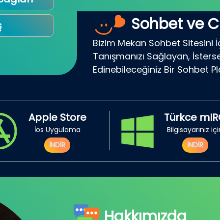
Sohbet ve C
ş
Bizim Mekan Sohbet Sitesini İ
Tanışmanızı Sağlayan, İsterse
Edinebileceğiniz Bir Sohbet P
Apple Store
Türkce mI
İos Uygulama
Bilgisayarınız iç
İNDİR
İNDİR
Hakkımızda