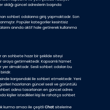
yer aldığı güncel adreslerin başında
ırlanan sohbet odalarına giriş yapmaktadır. Son
lanmıştır. Popüler kategoriler kesintisiz
arını anında aktif hale getirerek kullanıma
er an sohbete hazır bir şekilde siteyi
e bir araya getirmektedir. Kapsamlı hizmet
 yer almaktadır. Sesli sohbet odaları bu
iridir.
isinde karşısındaki ile sohbet etmektedir. Yeni
orileri hazırlanan güncel sesli ve görüntülü
sohbet adına tasarlanan en güncel adres
a kişiler istedikleri kişi ile rahatça sohbet
ık kurma amacı ile çeşitli
Chat
sitelerine