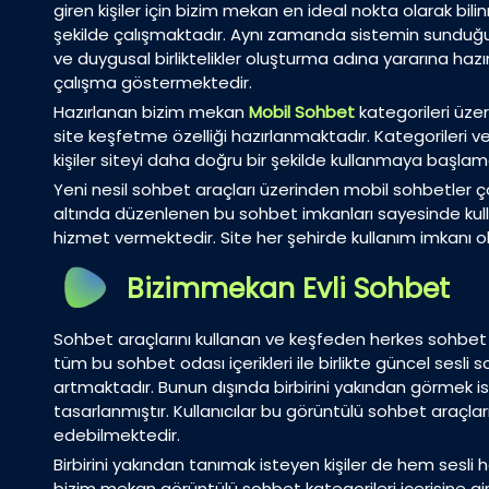
giren kişiler için bizim mekan en ideal nokta olarak bi
şekilde çalışmaktadır. Aynı zamanda sistemin sunduğu y
ve duygusal birliktelikler oluşturma adına yararına hazı
çalışma göstermektedir.
Hazırlanan bizim mekan
Mobil Sohbet
kategorileri üze
site keşfetme özelliği hazırlanmaktadır. Kategorileri 
kişiler siteyi daha doğru bir şekilde kullanmaya başlam
Yeni nesil sohbet araçları üzerinden mobil sohbetler ç
altında düzenlenen bu sohbet imkanları sayesinde kull
hizmet vermektedir. Site her şehirde kullanım imkanı o
Bizimmekan Evli Sohbet
Sohbet araçlarını kullanan ve keşfeden herkes sohbet
tüm bu sohbet odası içerikleri ile birlikte güncel sesl
artmaktadır. Bunun dışında birbirini yakından görmek is
tasarlanmıştır. Kullanıcılar bu görüntülü sohbet araçl
edebilmektedir.
Birbirini yakından tanımak isteyen kişiler de hem ses
bizim mekan görüntülü sohbet kategorileri içerisine g