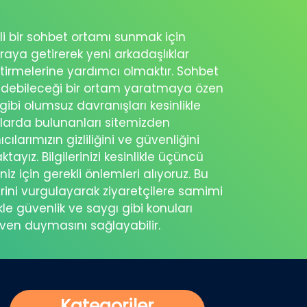
nli bir sohbet ortamı sunmak için
raya getirerek yeni arkadaşlıklar
ştirmelerine yardımcı olmaktır. Sohbet
sedebileceği bir ortam yaratmaya özen
 gibi olumsuz davranışları kesinlikle
şlarda bulunanları sitemizden
cılarımızın gizliliğini ve güvenliğini
ayız. Bilgilerinizi kesinlikle üçüncü
z için gerekli önlemleri alıyoruz. Bu
rini vurgulayarak ziyaretçilere samimi
kle güvenlik ve saygı gibi konuları
üven duymasını sağlayabilir.
Kategoriler