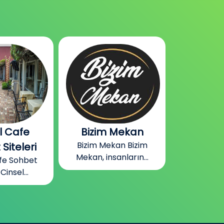
 Mekan
Gabile Bizim
Almanya
kan Bizim
Mekan Odaları
Oda
anların...
Gabile Bizim Mekan
Almanya
Odaları Gabile...
Odaları
sohb