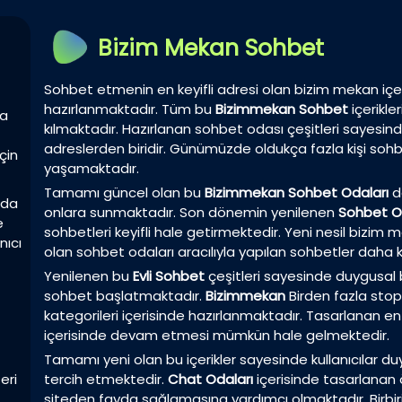
Bizim Mekan Sohbet
Sohbet etmenin en keyifli adresi olan bizim mekan içer
hazırlanmaktadır. Tüm bu
Bizimmekan Sohbet
içerikl
la
kılmaktadır. Hazırlanan sohbet odası çeşitleri sayesin
adreslerden biridir. Günümüzde oldukça fazla kişi sohbet
çin
yaşamaktadır.
Tamamı güncel olan bu
Bizimmekan Sohbet Odaları
da
zda
onlara sunmaktadır. Son dönemin yenilenen
Sohbet O
e
sohbetleri keyifli hale getirmektedir. Yeni nesil bizi
nıcı
olan sohbet odaları aracılıyla yapılan sohbetler daha k
Yenilenen bu
Evli Sohbet
çeşitleri sayesinde duygusal birl
sohbet başlatmaktadır.
Bizimmekan
Birden fazla sto
kategorileri içerisinde hazırlanmaktadır. Tasarlanan en 
içerisinde devam etmesi mümkün hale gelmektedir.
Tamamı yeni olan bu içerikler sayesinde kullanıcılar duyg
eri
tercih etmektedir.
Chat Odaları
içerisinde tasarlanan ö
siteden fayda sağlamasına yardımcı olmaktadır. Birbir