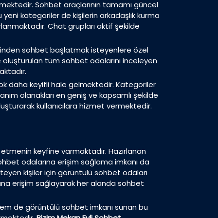
linmektedir. Sohbet araçlarının tamamı güncel
eni kategoriler de kişilerin arkadaşlık kurma
rlanmaktadır. Chat grupları aktif şekilde
rinden sohbet başlatmak isteyenlere özel
ve oluşturulan tüm sohbet odalarını inceleyen
aktadır.
ok daha keyifli hale gelmektedir. Kategoriler
anım olanakları en geniş ve kapsamlı şekilde
luşturarak kullanıcılara hizmet vermektedir.
 etmenin keyfine varmaktadır. Hazırlanan
i sohbet odalarına erişim sağlama imkanı da
teyen kişiler için görüntülü sohbet odaları
arına erişim sağlayarak her alanda sohbet
li hem de görüntülü sohbet imkanı sunan bu
irmektedir.
Bizim Mekan Evli Sohbet