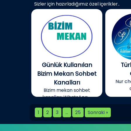
Sizler için hazırladığımız özel içerikler..
Günlük Kullanılan
Tür
Bizim Mekan Sohbet
Nur cha
Kanalları
Bizim mekan sohbet
kanalları WhatsApp,...
1
2
3
…
25
Sonraki »