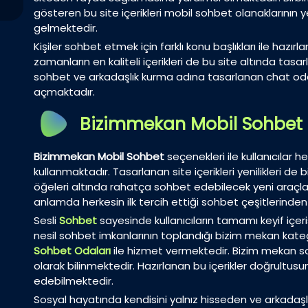
gösteren bu site içerikleri mobil sohbet olanaklarının 
gelmektedir.
Kişiler sohbet etmek için farklı konu başlıkları ile haz
zamanların en kaliteli içerikleri de bu site altında tasar
sohbet ve arkadaşlık kurma adına tasarlanan chat odal
açmaktadır.
Bizimmekan Mobil Sohbet
Bizimmekan Mobil Sohbet
seçenekleri ile kullanıcılar h
kullanmaktadır. Tasarlanan site içerikleri yenilikleri d
öğeleri altında rahatça sohbet edebilecek yeni araçlar
anlamda herkesin ilk tercih ettiği sohbet çeşitlerinden b
Sesli
Sohbet
sayesinde kullanıcıların tamamı keyif içer
nesil sohbet imkanlarının toplandığı bizim mekan kateg
Sohbet Odaları
ile hizmet vermektedir. Bizim mekan 
olarak bilinmektedir. Hazırlanan bu içerikler doğrultusund
edebilmektedir.
Sosyal hayatında kendisini yalnız hisseden ve arkadaşl