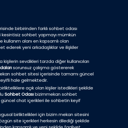
isinde birbirinden farklı sohbet odası
eri kesintisiz sohbet yapmayı mümkün
de kullanım alanı en kapsamlı olan
 ederek yeni arkadaşlıklar ve ilişkiler
 kişilerin sevdikleri tarzda diğer kullanıcıları
daları
sorunsuz çalışma göstererek
m mekan sohbet sitesi içerisinde tamamı güncel
eyifli hale gelmektedir.
ikteliklere açık olan kişiler istedikleri şekilde
plu
Sohbet Odası
bizimmekan sohbet
güncel chat içerikleri ile sohbetin keyif
usal birliktelikleri için bizim mekan sitesini
zgün site içerikleri herkesin dilediği şekilde
inden kapsamlı ve yeni şekilde faaliyet