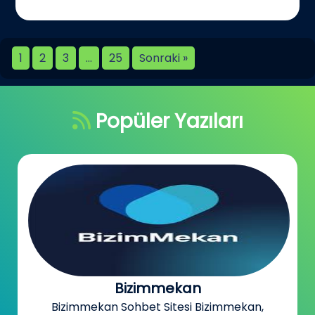
1
2
3
…
25
Sonraki »
Popüler Yazıları
Bizimmekan
Bizimmekan Sohbet Sitesi Bizimmekan,