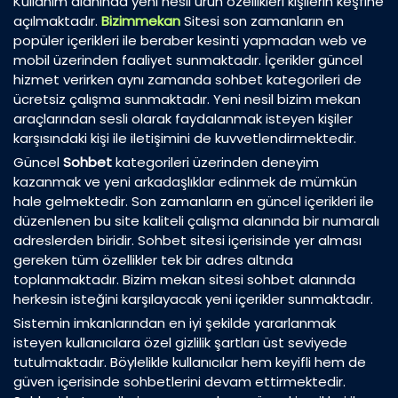
Kullanım alanında yeni nesil ürün özellikleri kişilerin keşfine
açılmaktadır.
Bizimmekan
Sitesi son zamanların en
popüler içerikleri ile beraber kesinti yapmadan web ve
mobil üzerinden faaliyet sunmaktadır. İçerikler güncel
hizmet verirken aynı zamanda sohbet kategorileri de
ücretsiz çalışma sunmaktadır. Yeni nesil bizim mekan
araçlarından sesli olarak faydalanmak isteyen kişiler
karşısındaki kişi ile iletişimini de kuvvetlendirmektedir.
Güncel
Sohbet
kategorileri üzerinden deneyim
kazanmak ve yeni arkadaşlıklar edinmek de mümkün
hale gelmektedir. Son zamanların en güncel içerikleri ile
düzenlenen bu site kaliteli çalışma alanında bir numaralı
adreslerden biridir. Sohbet sitesi içerisinde yer alması
gereken tüm özellikler tek bir adres altında
toplanmaktadır. Bizim mekan sitesi sohbet alanında
herkesin isteğini karşılayacak yeni içerikler sunmaktadır.
Sistemin imkanlarından en iyi şekilde yararlanmak
isteyen kullanıcılara özel gizlilik şartları üst seviyede
tutulmaktadır. Böylelikle kullanıcılar hem keyifli hem de
güven içerisinde sohbetlerini devam ettirmektedir.