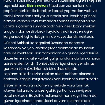
Kullanım alanında yeni nesil ürün özellikleri kişilerin keşfine
açılmaktadır.
Bizimmekan
Sitesi son zamanların en
popüler içerikleri ile beraber kesinti yapmadan web ve
mobil üzerinden faaliyet sunmaktadır. İçerikler güncel
hizmet verirken aynı zamanda sohbet kategorileri de
ücretsiz çalışma sunmaktadır. Yeni nesil bizim mekan
araçlarından sesli olarak faydalanmak isteyen kişiler
karşısındaki kişi ile iletişimini de kuvvetlendirmektedir.
Güncel
Sohbet
kategorileri üzerinden deneyim
kazanmak ve yeni arkadaşlıklar edinmek de mümkün
hale gelmektedir. Son zamanların en güncel içerikleri ile
düzenlenen bu site kaliteli çalışma alanında bir numaralı
adreslerden biridir. Sohbet sitesi içerisinde yer alması
gereken tüm özellikler tek bir adres altında
toplanmaktadır. Bizim mekan sitesi sohbet alanında
herkesin isteğini karşılayacak yeni içerikler sunmaktadır.
Sistemin imkanlarından en iyi şekilde yararlanmak
isteyen kullanıcılara özel gizlilik şartları üst seviyede
tutulmaktadır. Böylelikle kullanıcılar hem keyifli hem de
güven içerisinde sohbetlerini devam ettirmektedir.