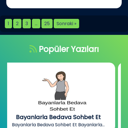
1
2
3
…
25
Sonraki »
Popüler Yazıları
Bizimmekan
Bizimmekan Sohbet Sitesi Bizimmekan,