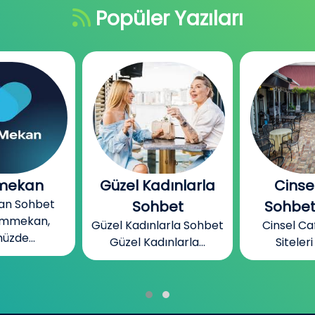
Popüler Yazıları
dınlarla
Cinsel Cafe
Bizim
Bizim Me
bet
Sohbet Siteleri
Mekan, ins
larla Sohbet
Cinsel Cafe Sohbet
ınlarla...
Siteleri Cinsel...