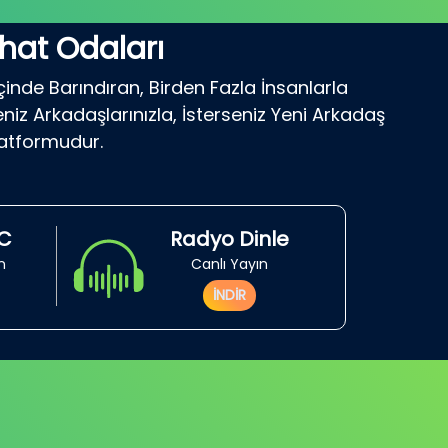
hat Odaları
çinde Barındıran, Birden Fazla İnsanlarla
niz Arkadaşlarınızla, İsterseniz Yeni Arkadaş
latformudur.
RC
Radyo Dinle
in
Canlı Yayın
İNDİR