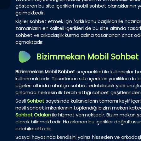
gösteren bu site içerikleri mobil sohbet olanaklarının 
gelmektedir.
Kişiler sohbet etmek için farklı konu başlıkları ile haz
zamanların en kaliteli içerikleri de bu site altında tasar
sohbet ve arkadaşlık kurma adına tasarlanan chat odal
açmaktadır.
Bizimmekan Mobil Sohbet
Bizimmekan Mobil Sohbet
seçenekleri ile kullanıcılar h
kullanmaktadır. Tasarlanan site içerikleri yenilikleri d
öğeleri altında rahatça sohbet edebilecek yeni araçlar
anlamda herkesin ilk tercih ettiği sohbet çeşitlerinden b
Sesli
Sohbet
sayesinde kullanıcıların tamamı keyif içer
nesil sohbet imkanlarının toplandığı bizim mekan kateg
Sohbet Odaları
ile hizmet vermektedir. Bizim mekan 
olarak bilinmektedir. Hazırlanan bu içerikler doğrultusund
edebilmektedir.
Sosyal hayatında kendisini yalnız hisseden ve arkadaşl