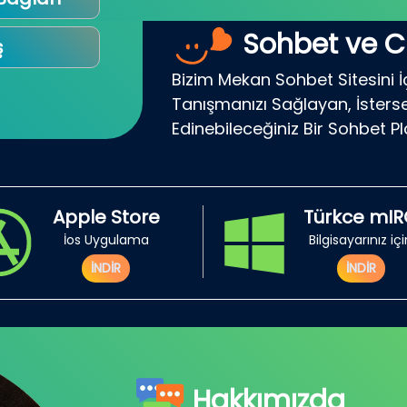
Sohbet ve C
ş
Bizim Mekan Sohbet Sitesini İ
Tanışmanızı Sağlayan, İsterse
Edinebileceğiniz Bir Sohbet P
Apple Store
Türkce mI
İos Uygulama
Bilgisayarınız iç
İNDİR
İNDİR
Hakkımızda