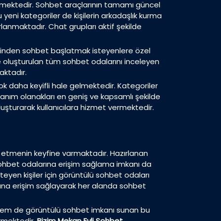
linmektedir. Sohbet araçlarının tamamı güncel
eni kategoriler de kişilerin arkadaşlık kurma
rlanmaktadır. Chat grupları aktif şekilde
rinden sohbet başlatmak isteyenlere özel
ve oluşturulan tüm sohbet odalarını inceleyen
aktadır.
ok daha keyifli hale gelmektedir. Kategoriler
anım olanakları en geniş ve kapsamlı şekilde
luşturarak kullanıcılara hizmet vermektedir.
 etmenin keyfine varmaktadır. Hazırlanan
i sohbet odalarına erişim sağlama imkanı da
teyen kişiler için görüntülü sohbet odaları
arına erişim sağlayarak her alanda sohbet
li hem de görüntülü sohbet imkanı sunan bu
irmektedir.
Bizim Mekan Evli Sohbet