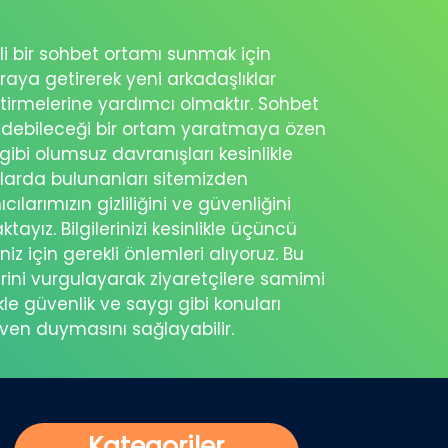
nli bir sohbet ortamı sunmak için
raya getirerek yeni arkadaşlıklar
ştirmelerine yardımcı olmaktır. Sohbet
sedebileceği bir ortam yaratmaya özen
 gibi olumsuz davranışları kesinlikle
şlarda bulunanları sitemizden
cılarımızın gizliliğini ve güvenliğini
ayız. Bilgilerinizi kesinlikle üçüncü
z için gerekli önlemleri alıyoruz. Bu
rini vurgulayarak ziyaretçilere samimi
kle güvenlik ve saygı gibi konuları
üven duymasını sağlayabilir.
Kategoriler