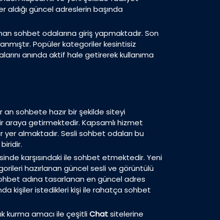
yer aldığı güncel adreslerin başında
ırlanan sohbet odalarına giriş yapmaktadır. Son
lanmıştır. Popüler kategoriler kesintisiz
arını anında aktif hale getirerek kullanıma
er an sohbete hazır bir şekilde siteyi
e bir araya getirmektedir. Kapsamlı hizmet
 yer almaktadır. Sesli sohbet odaları bu
iridir.
isinde karşısındaki ile sohbet etmektedir. Yeni
orileri hazırlanan güncel sesli ve görüntülü
sohbet adına tasarlanan en güncel adres
a kişiler istedikleri kişi ile rahatça sohbet
ık kurma amacı ile çeşitli
Chat
sitelerine