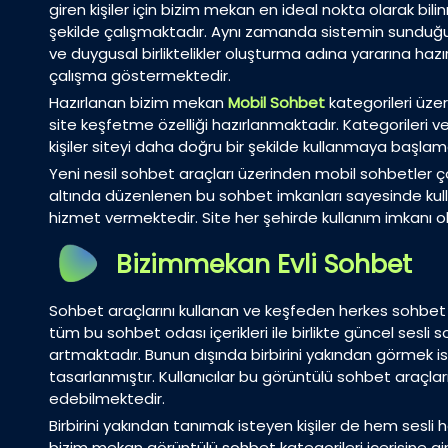
giren kişiler için bizim mekan en ideal nokta olarak bi
şekilde çalışmaktadır. Aynı zamanda sistemin sunduğu y
ve duygusal birliktelikler oluşturma adına yararına hazı
çalışma göstermektedir.
Hazırlanan bizim mekan
Mobil Sohbet
kategorileri üze
site keşfetme özelliği hazırlanmaktadır. Kategorileri 
kişiler siteyi daha doğru bir şekilde kullanmaya başlam
Yeni nesil sohbet araçları üzerinden mobil sohbetler ç
altında düzenlenen bu sohbet imkanları sayesinde kull
hizmet vermektedir. Site her şehirde kullanım imkanı o
Bizimmekan Evli Sohbet
Sohbet araçlarını kullanan ve keşfeden herkes sohbet
tüm bu sohbet odası içerikleri ile birlikte güncel sesl
artmaktadır. Bunun dışında birbirini yakından görmek is
tasarlanmıştır. Kullanıcılar bu görüntülü sohbet araçl
edebilmektedir.
Birbirini yakından tanımak isteyen kişiler de hem ses
bizim mekan görüntülü sohbet kategorileri içerisine g