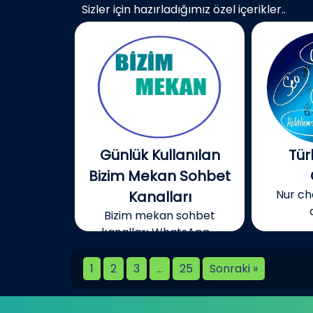
Sizler için hazırladığımız özel içerikler..
Günlük Kullanılan
Tür
Bizim Mekan Sohbet
Nur cha
Kanalları
Bizim mekan sohbet
kanalları WhatsApp,...
1
2
3
…
25
Sonraki »