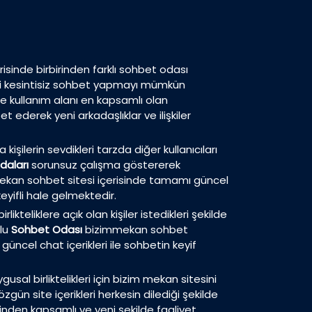
isinde birbirinden farklı sohbet odası
eri kesintisiz sohbet yapmayı mümkün
de kullanım alanı en kapsamlı olan
 ederek yeni arkadaşlıklar ve ilişkiler
 kişilerin sevdikleri tarzda diğer kullanıcıları
daları
sorunsuz çalışma göstererek
m mekan sohbet sitesi içerisinde tamamı güncel
eyifli hale gelmektedir.
ikteliklere açık olan kişiler istedikleri şekilde
plu
Sohbet Odası
bizimmekan sohbet
güncel chat içerikleri ile sohbetin keyif
usal birliktelikleri için bizim mekan sitesini
zgün site içerikleri herkesin dilediği şekilde
inden kapsamlı ve yeni şekilde faaliyet