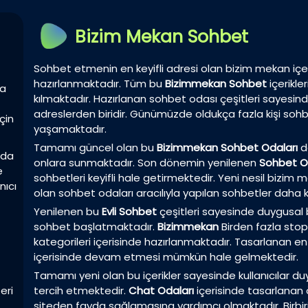
Bizim Mekan Sohbet
Sohbet etmenin en keyifli adresi olan bizim mekan içer
hazırlanmaktadır. Tüm bu
Bizimmekan Sohbet
içerikl
la
kılmaktadır. Hazırlanan sohbet odası çeşitleri sayesin
adreslerden biridir. Günümüzde oldukça fazla kişi sohbet
çin
yaşamaktadır.
Tamamı güncel olan bu
Bizimmekan Sohbet Odaları
da
zda
onlara sunmaktadır. Son dönemin yenilenen
Sohbet O
e
sohbetleri keyifli hale getirmektedir. Yeni nesil bizi
nıcı
olan sohbet odaları aracılıyla yapılan sohbetler daha k
Yenilenen bu
Evli Sohbet
çeşitleri sayesinde duygusal birl
sohbet başlatmaktadır.
Bizimmekan
Birden fazla sto
kategorileri içerisinde hazırlanmaktadır. Tasarlanan en 
içerisinde devam etmesi mümkün hale gelmektedir.
Tamamı yeni olan bu içerikler sayesinde kullanıcılar duyg
eri
tercih etmektedir.
Chat Odaları
içerisinde tasarlanan ö
siteden fayda sağlamasına yardımcı olmaktadır. Birbir