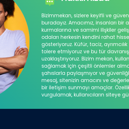
Bizimmekan, sizlere keyifli ve güve
buradayız. Amacımız, insanları bir a
kurmalarına ve samimi ilişkiler geli
odaları herkesin kendini rahat his
gösteriyoruz. Küfür, taciz, ayrımcılık
tolere etmiyoruz ve bu tür davranı
uzaklaştırıyoruz. Bizim mekan, kullanı
sağlamak için çeşitli önlemler almakt
şahıslarla paylaşmıyor ve güvenliğini
mesaj, sitenizin amacını ve değerle
bir iletişim sunmayı amaçlar. Özelli
vurgulamak, kullanıcıların siteye g