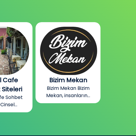
 Mekan
Gabile Bizim
Almanya
kan Bizim
Mekan Odaları
Oda
anların...
Gabile Bizim Mekan
Almanya
Odaları Gabile...
Odaları
sohb