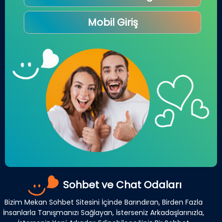
Mobil Giriş
Sohbet ve Chat Odaları
Bizim Mekan Sohbet Sitesini İçinde Barındıran, Birden Fazla
İnsanlarla Tanışmanızı Sağlayan, İsterseniz Arkadaşlarınızla,