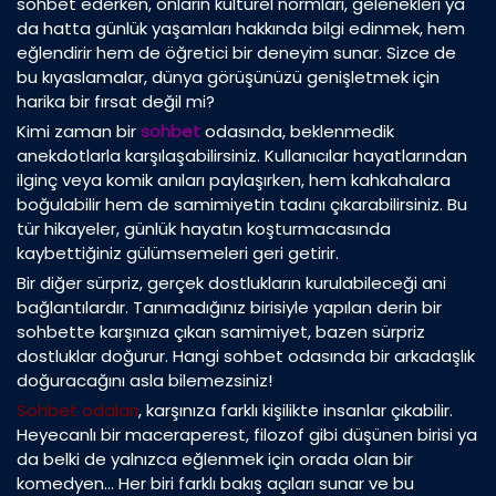
sohbet ederken, onların kültürel normları, gelenekleri ya
da hatta günlük yaşamları hakkında bilgi edinmek, hem
eğlendirir hem de öğretici bir deneyim sunar. Sizce de
bu kıyaslamalar, dünya görüşünüzü genişletmek için
harika bir fırsat değil mi?
Kimi zaman bir
sohbet
odasında, beklenmedik
anekdotlarla karşılaşabilirsiniz. Kullanıcılar hayatlarından
ilginç veya komik anıları paylaşırken, hem kahkahalara
boğulabilir hem de samimiyetin tadını çıkarabilirsiniz. Bu
tür hikayeler, günlük hayatın koşturmacasında
kaybettiğiniz gülümsemeleri geri getirir.
Bir diğer sürpriz, gerçek dostlukların kurulabileceği ani
bağlantılardır. Tanımadığınız birisiyle yapılan derin bir
sohbette karşınıza çıkan samimiyet, bazen sürpriz
dostluklar doğurur. Hangi sohbet odasında bir arkadaşlık
doğuracağını asla bilemezsiniz!
Sohbet odaları
, karşınıza farklı kişilikte insanlar çıkabilir.
Heyecanlı bir maceraperest, filozof gibi düşünen birisi ya
da belki de yalnızca eğlenmek için orada olan bir
komedyen… Her biri farklı bakış açıları sunar ve bu