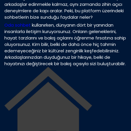
arkadaşlar edinmekle kalmaz, aynı zamanda zihin açıcı
deneyimlere de kapı aralar. Peki, bu platform üzerindeki
sohbetlerin bize sunduğu faydalar neler?
Oda sohbet
kullanırken, dünyanın dört bir yanından
insanlarla iletişim kuruyorsunuz. Onların geleneklerini,
hayat tarzlarını ve bakış açılarını öğrenme fırsatına sahip
oluyorsunuz. Kim bilir, belki de daha önce hiç tahmin
edemeyeceğiniz bir kültürel zenginlik keşfedebilirsiniz.
Arkadaşlarınızdan duyduğunuz bir hikaye, belki de
hayatınızı değiştirecek bir bakış açısıyla sizi buluşturabilir.