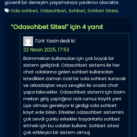
güvenli bir deneyim yaşamanıza yardımcı olacaktır.
Oda sohbet
,
Odasohbet
,
Sohbet
,
Sohbet Sitesi
,
“Odasohbet Sitesi” için 4 yanıt
Türk Yasin
dedi ki:
22 Nisan 2025, 17:53
Bizimmekan kullanıcıları için çok büyük bir
sistem geliştirdi. Odasohbet sistemi ile her
chat odalarına gelen sohbet kullanıcıları
istedikleri zaman özel bir oda sohbet kuracak
ve arkadaşları veya sevgilisi ile orada chat
yapa bilecekler. Odasohbet sistemi için bizim
mekan giriş yaptığınız nick rumuz kayıtlı yani
üye olması gerekiyor ki girdigi oda sohbet
kayıt ede bilsin. Erkekler odasohbet sistemini
çok sevdi çünkü erkekler bayanlarla sohbet
etmek için bu odaları kullanır. Sohbet sitesi
çok etkileyici bir sistem olmuş