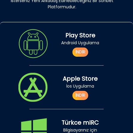
İsterseniz Yeni Arkadaş Edinebileceğiniz Bir Sohbet
Platformudur.
Play Store
Android Uygulama
İNDİR
Apple Store
İos Uygulama
İNDİR
Türkce mIRC
Bilgisayarınız için