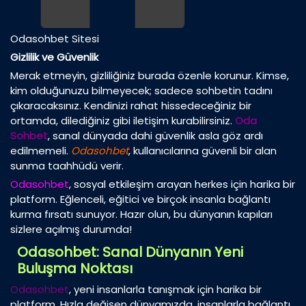
Odasohbet Sitesi
Gizlilik ve Güvenlik
Merak etmeyin, gizliliğiniz burada özenle korunur. Kimse,
kim olduğunuzu bilmeyecek; sadece sohbetin tadını
çıkaracaksınız. Kendinizi rahat hissedeceğiniz bir
ortamda, dilediğiniz gibi iletişim kurabilirsiniz.
Oda
Sohbet
, sanal dünyada dahi güvenlik asla göz ardı
edilmemeli.
Odasohbet
, kullanıcılarına güvenli bir alan
sunma taahhüdü verir.
Odasohbet
, sosyal etkileşim arayan herkes için harika bir
platform. Eğlenceli, eğitici ve birçok insanla bağlantı
kurma fırsatı sunuyor. Hazır olun, bu dünyanın kapıları
sizlere açılmış durumda!
Odasohbet: Sanal Dünyanın Yeni
Buluşma Noktası
Odasohbet
, yeni insanlarla tanışmak için harika bir
platform. Hızla değişen dünyamızda, insanlarla bağlantı