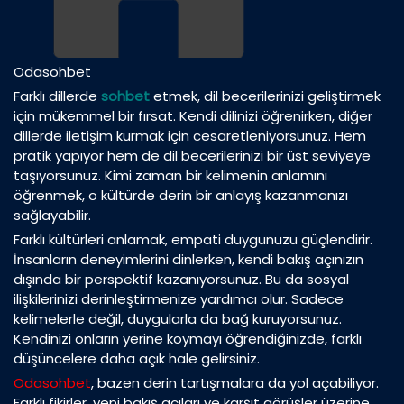
Odasohbet
Farklı dillerde
sohbet
etmek, dil becerilerinizi geliştirmek
için mükemmel bir fırsat. Kendi dilinizi öğrenirken, diğer
dillerde iletişim kurmak için cesaretleniyorsunuz. Hem
pratik yapıyor hem de dil becerilerinizi bir üst seviyeye
taşıyorsunuz. Kimi zaman bir kelimenin anlamını
öğrenmek, o kültürde derin bir anlayış kazanmanızı
sağlayabilir.
Farklı kültürleri anlamak, empati duygunuzu güçlendirir.
İnsanların deneyimlerini dinlerken, kendi bakış açınızın
dışında bir perspektif kazanıyorsunuz. Bu da sosyal
ilişkilerinizi derinleştirmenize yardımcı olur. Sadece
kelimelerle değil, duygularla da bağ kuruyorsunuz.
Kendinizi onların yerine koymayı öğrendiğinizde, farklı
düşüncelere daha açık hale gelirsiniz.
Odasohbet
, bazen derin tartışmalara da yol açabiliyor.
Farklı fikirler, yeni bakış açıları ve karşıt görüşler üzerine