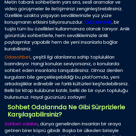
Metin tabanlı sohbetlerin yanı sıra, sesli aramalar ve
video görüşmeler ile iletişiminizi zenginleştirebilirsiniz.
Özellikle uzakta yaşayan sevdiklerinizle yüz yüze
konuşmanın etkisini biliyorsunuzdur.
Oda sohbet
, bir
tuşla tüm bu özellikleri kullanmanıza olanak tanıyor. Anlık
görüntülü sohbetlerle, hem sevdiklerinizle anlık
paylaşımlar yapabilir hem de yeni insanlarla bağlar
kurabilirsiniz.
Odasohbet
, çeşitli ilgi alanlarına sahip toplulukları
barındırıyor. Hangi konuları seviyorsanız, o konularda
sohbet eden insanlarla tanışabilirsiniz. Olmaz denilen
kurguların bile gerçekleşebildiği bu platformda, yeni
arkadaşlıklar edinebilir ve farklı kültürleri keşfedebilirsiniz.
Belki bir kitap kulübüne katılır, belki de bir oyun topluluğu
bulursunuz. Hayal gücünüzü zorlayın!
Sohbet Odalarında Ne Gibi Sürprizlerle
Karşılaşabilirsiniz?
Sohbet odaları
, dünya genelinden insanları bir araya
getiren birer köprü gibidir. Başka bir ülkeden birisiyle