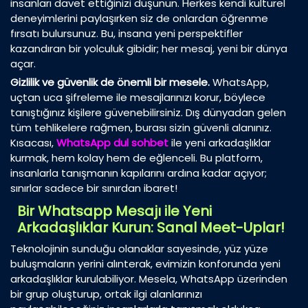
insanları davet ettiğinizi düşünün. Herkes kendi kültürel
deneyimlerini paylaşırken siz de onlardan öğrenme
fırsatı bulursunuz. Bu, insana yeni perspektifler
kazandıran bir yolculuk gibidir; her mesaj, yeni bir dünya
açar.
Gizlilik ve güvenlik de önemli bir mesele.
WhatsApp,
uçtan uca şifreleme ile mesajlarınızı korur, böylece
tanıştığınız kişilere güvenebilirsiniz. Dış dünyadan gelen
tüm tehlikelere rağmen, burası sizin güvenli alanınız.
Kısacası,
WhatsApp dul sohbet
ile yeni arkadaşlıklar
kurmak, hem kolay hem de eğlenceli. Bu platform,
insanlarla tanışmanın kapılarını ardına kadar açıyor;
sınırlar sadece bir sınırdan ibaret!
Bir Whatsapp Mesajı ile Yeni
Arkadaşlıklar Kurun: Sanal Meet-Uplar!
Teknolojinin sunduğu olanaklar sayesinde, yüz yüze
buluşmaların yerini alınterak, evimizin konforunda yeni
arkadaşlıklar kurulabiliyor. Mesela, WhatsApp üzerinden
bir grup oluşturup, ortak ilgi alanlarınızı