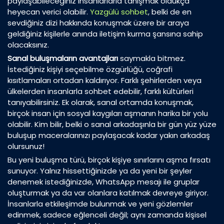
paylaşabileceğiniz insanlarlarla tanışmak oldukça
heyecan verici olabilir.
Yazgülü sohbet
, belki de en
sevdiğiniz dizi hakkında konuşmak üzere bir araya
geldiğiniz kişilerle anında iletişim kurma şansına sahip
olacaksınız.
Sanal buluşmaların avantajları
saymakla bitmez.
İstediğiniz kişiyi seçebilme özgürlüğü, coğrafi
kısıtlamaları ortadan kaldırıyor. Farklı şehirlerden veya
ülkelerden insanlarla sohbet edebilir, farklı kültürleri
tanıyabilirsiniz. Ek olarak, sanal ortamda konuşmak,
birçok insan için sosyal kaygıları aşmanın harika bir yolu
olabilir. Kim bilir, belki o sanal arkadaşınla bir gün yüz yüze
buluşup maceralarınızı paylaşacak kadar yakın arkadaş
olursunuz!
Bu yeni buluşma türü, birçok kişiye sınırlarını aşma fırsatı
sunuyor. Yalnız hissettiğinizde ya da yeni bir şeyler
denemek istediğinizde, WhatsApp mesajı ile gruplar
oluşturmak ya da var olanlara katılmak devreye giriyor.
İnsanlarla etkileşimde bulunmak ve yeni gözlemler
edinmek, sadece eğlenceli değil; aynı zamanda kişisel