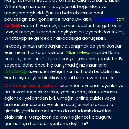
Hangi sosyal medya platformunu kullanıyorsanız, sık sık
WhatsApp numaranızı paylaşarak beğenilere ve
mesajlara açık olduğunuzu belirtebilirsiniz. Yani,
paylaştığınız bir gönderide “Bana DM atın,
WhatsApp
‘tan
sohbet
edelim!” yazmak, size yeni bağlantılar getirebilir.
Sosyal medya üzerinden başlayan bu yiyecek dostluklar,
WhatsApp ile gerçek bir arkadaşlığa dönüşebilir.
Arkadaşlarınızın arkadaşlarıyla tanışmak da yeni dostlar
edinmenin harika bir yoludur. “
Bizim Mekan
içinde Bana
arkadaşlarını tanıt” diyerek sosyal çevrenizi genişletin. Bu
sayede, daha önce hiç tanışmadığınız insanlarla
WhatsApp
üzerinden iletişim kurma fırsatı bulabilirsiniz.
Her tanışma, yeni bir hikaye, yeni bir serüven demek.
WhatsApp bayan sohbet
üzerinden oynanan oyunlar ya
da düzenlenen aktiviteler, yeni arkadaşlıklar kurmanın
eğlenceli yollarından biri. Örneğin, online quizler veya
bulmacalar düzenleyerek arkadaşlarınızla rekabete
girebilir, yeni katılımcılardan da arkadaşlık davetleri
alabilirsiniz. Gerçekten de kimin eğlenceli olduğunu
görmek için harika bir yöntem, değil mi?