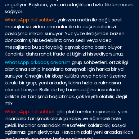
engelliyor. Böylece, yeni arkadaşlıkların hızla filizlenmesini
sağlıyor.
WhatsApp dul sohbet
, yalnızca metin ile değil, sesli
mesajlar ve video aramalar ile de düşüncelerinizi
paylaşma imkanı sunuyor. Yüz yüze iletişimde bazen
donakalmış hissedebiliriz; ama sesli veya video
mesajlarda bu zorlayıcılığı aşmak daha basit oluyor.
Kendinizi daha rahat ifade ettiğinizi hissediyorsunuz.
WhatsApp arkadaş arıyorum
grup sohbetleri, ortak ilgi
alanlarına sahip insanlarla tanışmak için harika bir yol
sunuyor. Örneğin, bir kitap kulübü veya hobiler üzerine
kurulu bir grup, yeni arkadaşlıkların hızla kurulmasına
olanak tanıyor. Belki de hiç tanımadığınız insanlarla
birlikte bir tartışma başlatmak, çok keyifli olabilir, değil
mi?
WhatsApp dul sohbet
gibi platformlar sayesinde yeni
insanlarla tanışmak oldukça kolay ve eğlenceli hale
geldi. İnsanlar arasındaki mesafeleri kaldırarak, sosyal
ağlarımızı genişletiyoruz. Hayatınızdaki yeni arkadaşlıkları
keşfetmek için daha fazla gecikmeyin!