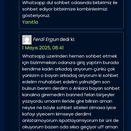
Whatsapp dul sohbet odasında birbirimiz ile
sohbet ediyor birbirimize kombinlerimizi
gösteriyoruz.
Yanıtla
Ferdi Ergun
dedi ki:
1 Mayıs 2025, 08:41
Whatsapp üzerinden hemen sohbet etmek
için bizimmekan odanıza giriş yaptım burada
kendime kadın arkadaş arıyorum çünkü çok
yanlızım o bayan arkadaş arıyorum ki sohbet
edelim muhabbet edelim yalnızlığım son
bulsun benim derdim o Ankara bayan sohbet
kanalına giremedim banned felan birşeyler
yazıyordu umarım ileride gire bilirsin aman
neyse ne böyle sohbet siteleri olmasa iyice
kafayı yiyecem kimseye derdimi
anlatamoyorum ispatlayamiyorum bir üni de
okuyorum bazen oda sıkıcı geçiyor uff aman