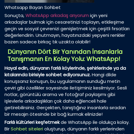
Whatsapp Bayan Sohbet
Sonuçta,
WhatsApp arkadaş arıyorum
için yeni
arkadaşlar bulmak için cesaretinizi toplayın, etkileşime
geçin ve sosyal çevrenizi genişletmek için çeşitli fırsatları
değerlendirin. Unutmayın, hayatınızdaki yepyeni renkler
bazen sadece birkaç tık uzakta olabilir!
Dünyanın Dört Bir Yanından İnsanlarla
Tanışmanın En Kolay Yolu: WhatsApp!
Hayal edin, dünyanın farklı köylerinde, şehirlerinde ya da
kıtalarında birisiyle sohbet ediyorsunuz.
Hangi dilde
konuşsanız konuşun, bu uygulamanın sunduğu metin
çeviri gibi özellikler sayesinde iletişiminiz kesilmiyor. Sesli
notlar, görüntülü arama ve fotoğraf paylaşımı gibi
işlevlerle arkadaşlıkları çok daha eğlenceli hale
getirebilirsiniz. Gerçekten, tanıştığınız insanlarla sıradan
bir mesajın ötesinde bir bağ kurmak elinizde!
Farklı kültürleri keşfetmek
de WhatsApp ile oldukça kolay.
Bir
Sohbet siteleri
oluşturup, dünyanın farklı yerlerinden