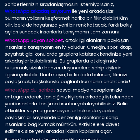
Sohbetlerinizin sıradanlaşmasını istemiyorsanız,
WhatsApp arkadaş arıyorum
ile yeni arkadaşlar
bulmanın yollarını keşfetmek harika bir fikir olabilir! Kim
bilir, belki de hayatınıza yeni bir renk katacak, farklı bakış
açıları sunacak insanlarla tanışmanın tam zamanı.
WhatsApp Bayan sohbet
, ortak ilgi alanlarını paylaşan
insanlarla tanışmanın en iyi yoludur. Örneğin, spor, kitap,
seyahat gibi konularda gruplara katılarak kendinize yeni
arkadaşlar bulabilirsiniz. Bu gruplarda etkileşimde
bulunmak, sizinle benzer düşüncelere sahip kişilerin
ilgisini çekebilir. Unutmayın, bir katkıda bulunun; fikrinizi
paylaşmak, başkalarıyla bağlantı kurmanın anahtarıdır!
WhatsApp dul sohbet
sosyal medya hesaplarınızla
entegre ederek, tanıdığınız kişilerin arkadaş listelerinden
yeni insanlarla tanışma fırsatını yakalayabilirsiniz. Belirli
etkinlikler veya organizasyonlar hakkında yapılan
paylaşımlar sayesinde benzer ilgi alanlarına sahip
insanlarla bağ kurmak mümkün. Aktivitelere davet
edilmek, size yeni arkadaşlıkların kapılarını açar.
Bazen bir arkadaşınızın tanıdıkları arasında