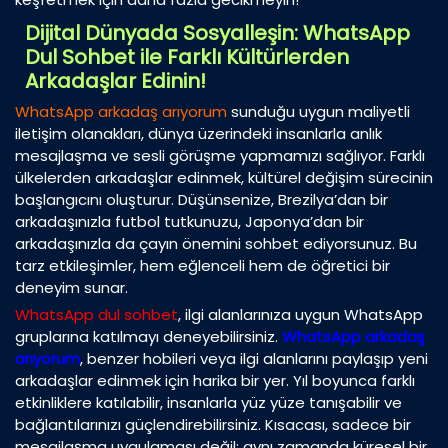
Dijital Dünyada Sosyalleşin: WhatsApp
Dul Sohbet ile Farklı Kültürlerden
Arkadaşlar Edinin!
WhatsApp arkadaş arıyorum
sunduğu uygun maliyetli
iletişim olanakları, dünya üzerindeki insanlarla anlık
mesajlaşma ve sesli görüşme yapmamızı sağlıyor. Farklı
ülkelerden arkadaşlar edinmek, kültürel değişim sürecinin
başlangıcını oluşturur. Düşünsenize, Brezilya’dan bir
arkadaşınızla futbol tutkunuzu, Japonya’dan bir
arkadaşınızla da çayın önemini sohbet ediyorsunuz. Bu
tarz etkileşimler, hem eğlenceli hem de öğretici bir
deneyim sunar.
WhatsApp dul sohbet
, ilgi alanlarınıza uygun WhatsApp
gruplarına katılmayı deneyebilirsiniz.
WhatsApp arkadaş
arıyorum
, benzer hobileri veya ilgi alanlarını paylaşıp yeni
arkadaşlar edinmek için harika bir yer. Yıl boyunca farklı
etkinliklere katılabilir, insanlarla yüz yüze tanışabilir ve
bağlantılarınızı güçlendirebilirsiniz. Kısacası, sadece bir
mesajlaşma uygulaması değil; aynı zamanda küresel bir