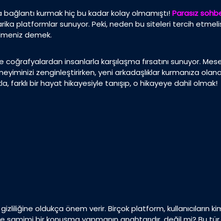
a bağlantı kurmak hiç bu kadar kolay olmamıştı!
Parasız sohbe
harika platformlar sunuyor. Peki, neden bu siteleri tercih etmel
ilmeniz demek.
n ve coğrafyalardan insanlarla karşılaşma fırsatını sunuyor. Me
neyiminizi zenginleştirirken, yeni arkadaşlıklar kurmanıza olanak
kla, farklı bir hayat hikayesiyle tanışıp, o hikayeye dahil olmak!
rın gizliliğine oldukça önem verir. Birçok platform, kullanıcıların
e samimi bir konuşma yapmanın anahtarıdır, değil mi? Bu tür 