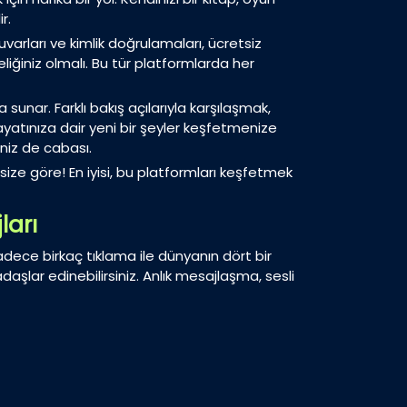
r.
uvarları ve kimlik doğrulamaları, ücretsiz
iğiniz olmalı. Bu tür platformlarda her
unar. Farklı bakış açılarıyla karşılaşmak,
ayatınıza dair yeni bir şeyler keşfetmenize
eniz de cabası.
ize göre! En iyisi, bu platformları keşfetmek
ları
sadece birkaç tıklama ile dünyanın dört bir
daşlar edinebilirsiniz. Anlık mesajlaşma, sesli