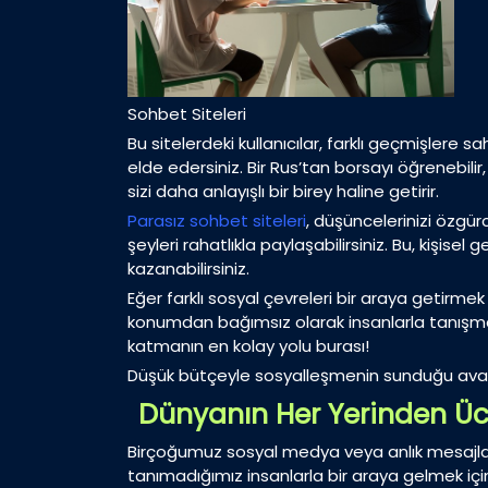
Sohbet Siteleri
Bu sitelerdeki kullanıcılar, farklı geçmişlere sa
elde edersiniz. Bir Rus’tan borsayı öğrenebilir,
sizi daha anlayışlı bir birey haline getirir.
Parasız sohbet siteleri
, düşüncelerinizi özgü
şeyleri rahatlıkla paylaşabilirsiniz. Bu, kişise
kazanabilirsiniz.
Eğer farklı sosyal çevreleri bir araya getirmek
konumdan bağımsız olarak insanlarla tanışma fı
katmanın en kolay yolu burası!
Düşük bütçeyle sosyalleşmenin sunduğu avantajl
Dünyanın Her Yerinden Ücre
Birçoğumuz sosyal medya veya anlık mesajlaş
tanımadığımız insanlarla bir araya gelmek içi