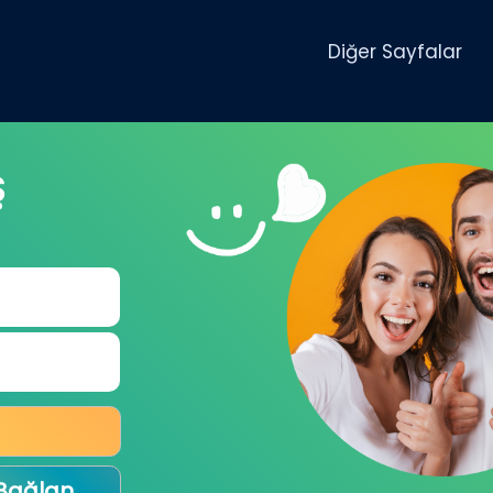
Diğer Sayfalar
Ş
 Bağlan