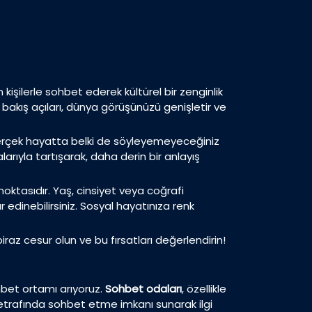
n kişilerle sohbet ederek kültürel bir zenginlik
lı bakış açıları, dünya görüşünüzü genişletir ve
, gerçek hayatta belki de söyleyemeyeceğiniz
alarıyla tartışarak, daha derin bir anlayış
oktasıdır. Yaş, cinsiyet veya coğrafi
 edinebilirsiniz. Sosyal hayatınıza renk
raz cesur olun ve bu fırsatları değerlendirin!
bet ortamı arıyoruz.
Sohbet odaları
, özellikle
nu etrafında sohbet etme imkanı sunarak ilgi