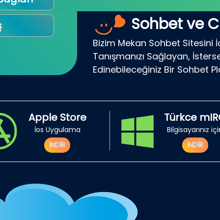
Sohbet ve C
ş
Bizim Mekan Sohbet Sitesini İ
Tanışmanızı Sağlayan, İsterse
Edinebileceğiniz Bir Sohbet P
Apple Store
Türkce mI
İos Uygulama
Bilgisayarınız iç
İNDİR
İNDİR