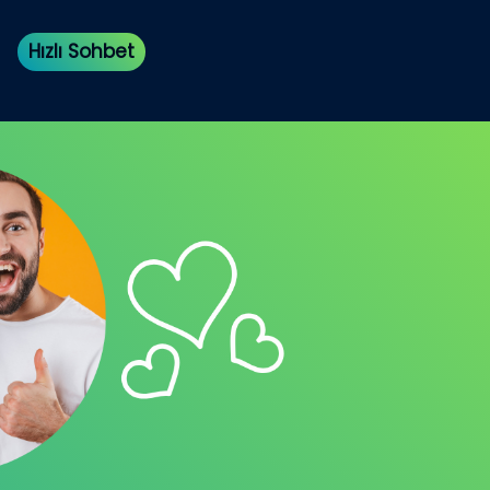
Hızlı Sohbet