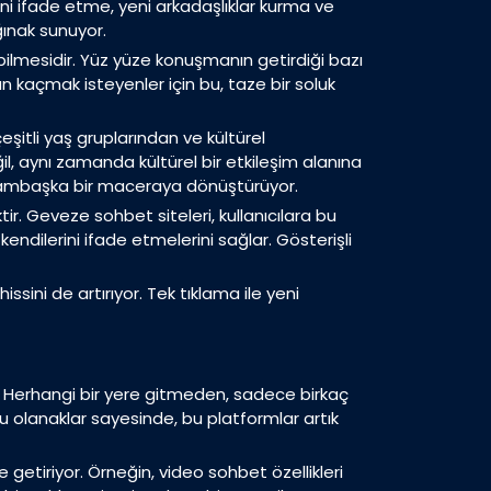
ini ifade etme, yeni arkadaşlıklar kurma ve
ğınak sunuyor.
geçebilmesidir. Yüz yüze konuşmanın getirdiği bazı
n kaçmak isteyenler için bu, taze bir soluk
eşitli yaş gruplarından ve kültürel
ğil, aynı zamanda kültürel bir etkileşim alanına
mbaşka bir maceraya dönüştürüyor.
r. Geveze sohbet siteleri, kullanıcılara bu
kendilerini ifade etmelerini sağlar. Gösterişli
issini de artırıyor. Tek tıklama ile yeni
r. Herhangi bir yere gitmeden, sadece birkaç
uğu olanaklar sayesinde, bu platformlar artık
 getiriyor. Örneğin, video sohbet özellikleri