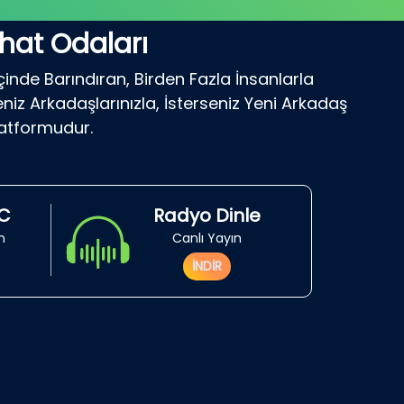
hat Odaları
çinde Barındıran, Birden Fazla İnsanlarla
niz Arkadaşlarınızla, İsterseniz Yeni Arkadaş
latformudur.
RC
Radyo Dinle
in
Canlı Yayın
İNDİR