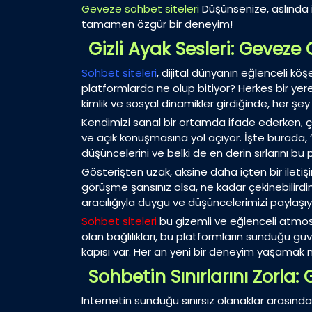
Geveze sohbet siteleri
Düşünsenize, aslında 
tamamen özgür bir deneyim!
Gizli Ayak Sesleri: Geveze
Sohbet siteleri
, dijital dünyanın eğlenceli köş
platformlarda ne olup bitiyor? Herkes bir yere
kimlik ve sosyal dinamikler girdiğinde, her şe
Kendimizi sanal bir ortamda ifade ederken, çoğ
ve açık konuşmasına yol açıyor. İşte burada, 
düşüncelerini ve belki de en derin sırlarını b
Gösterişten uzak, aksine daha içten bir iletiş
görüşme şansınız olsa, ne kadar çekinebilirdi
aracılığıyla duygu ve düşüncelerimizi paylaşı
Sohbet siteleri
bu gizemli ve eğlenceli atmosfer
olan bağlılıkları, bu platformların sunduğu g
kapısı var. Her an yeni bir deneyim yaşamak m
Sohbetin Sınırlarını Zorla
Internetin sunduğu sınırsız olanaklar arasında,