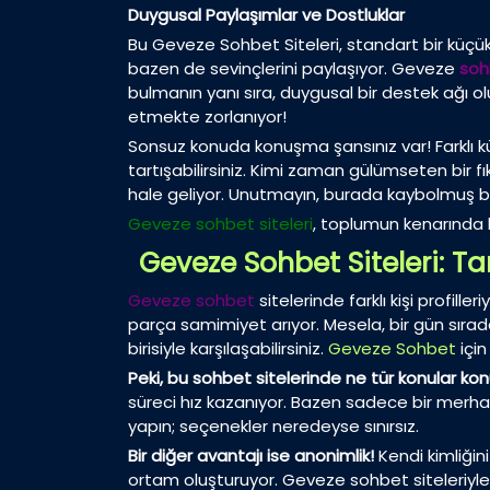
Duygusal Paylaşımlar ve Dostluklar
Bu Geveze Sohbet Siteleri, standart bir küçük s
bazen de sevinçlerini paylaşıyor. Geveze
soh
bulmanın yanı sıra, duygusal bir destek ağı olu
etmekte zorlanıyor!
Sonsuz konuda konuşma şansınız var! Farklı kü
tartışabilirsiniz. Kimi zaman gülümseten bir f
hale geliyor. Unutmayın, burada kaybolmuş bir hi
Geveze sohbet siteleri
, toplumun kenarında 
Geveze Sohbet Siteleri: Ta
Geveze sohbet
sitelerinde farklı kişi profil
parça samimiyet arıyor. Mesela, bir gün sıradan 
birisiyle karşılaşabilirsiniz.
Geveze Sohbet
için
Peki, bu sohbet sitelerinde ne tür konular ko
süreci hız kazanıyor. Bazen sadece bir merhab
yapın; seçenekler neredeyse sınırsız.
Bir diğer avantajı ise anonimlik!
Kendi kimliğini
ortam oluşturuyor. Geveze sohbet siteleriyle t