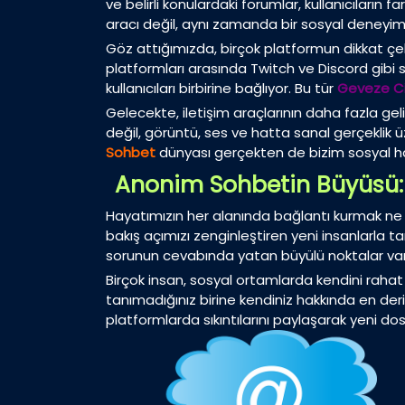
ve belirli konulardaki forumlar, kullanıcıların
aracı değil, aynı zamanda bir sosyal deneyim
Göz attığımızda, birçok platformun dikkat çekt
platformları arasında Twitch ve Discord gibi
kullanıcıları birbirine bağlıyor. Bu tür
Geveze Ci
Gelecekte, iletişim araçlarının daha fazla geli
değil, görüntü, ses ve hatta sanal gerçeklik ü
Sohbet
dünyası gerçekten de bizim sosyal 
Anonim Sohbetin Büyüsü: 
Hayatımızın her alanında bağlantı kurmak ne
bakış açımızı zenginleştiren yeni insanlarla t
sorunun cevabında yatan büyülü noktalar var
Birçok insan, sosyal ortamlarda kendini rahat
tanımadığınız birine kendiniz hakkında en derin
platformlarda sıkıntılarını paylaşarak yeni dost