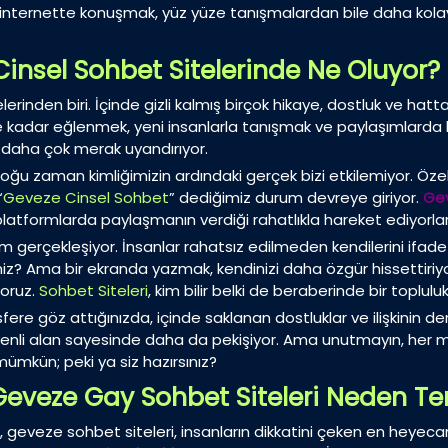
internette konuşmak, yüz yüze tanışmalardan bile daha kolay 
 Cinsel Sohbet Sitelerinde Ne Oluyor?
elerinden biri. İçinde gizli kalmış birçok hikaye, dostluk ve hat
 kadar eğlenmek, yeni insanlarla tanışmak ve paylaşımlarda bulu
y daha çok merak uyandırıyor.
u zaman kimliğimizin ardındaki gerçek bizi etkilemiyor. Özellik
“
Geveze Cinsel Sohbet
” dediğimiz durum devreye giriyor.
Ge
u platformlarda paylaşmanın verdiği rahatlıkla hareket ediyorlar
im gerçekleşiyor. İnsanlar rahatsız edilmeden kendilerini ifade
niz? Ama bir ekranda yazmak, kendinizi daha özgür hissettiriyo
yoruz.
Sohbet Siteleri
, kim bilir belki de beraberinde bir toplul
e göz attığınızda, içinde saklanan dostluklar ve ilişkinin derinli
üvenli alan sayesinde daha da pekişiyor. Ama unutmayın, her m
ümkün; peki ya siz hazırsınız?
: Geveze Gay Sohbet Siteleri Neden Ter
 geveze sohbet siteleri, insanların dikkatini çeken en heyecan 