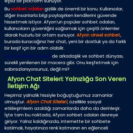
eşsiz bir platform sunuyor.
Bu
sohbet odaları
gizlilik de önemli bir konu. Kullanıcılar,
diğer insanlarla bilgi paylaşırken kendilerini güvende
hissetmek istiyor. Afyon’un popüler sohbet odaları,
kullanıcıların güvenliğini sağlamak için çeşitli önlemler
alarak huzurlu bir ortam sunuyor.
Afyon cinsel sohbet
,
burada kuracağınız her chat, yeni bir dostluk ya da farklı
bir keşif için bir adım olabilir.
Afyon Sohbet Siteleri
de arkadaşlık ve sohbet dünyası,
sürekli yenilenen bir macera gibi. Onu keşfetmek için
sabırsızlanıyorsunuz, değil mi?
Afyon Chat Siteleri: Yalnızlığa Son Veren
İletişim Ağı
Hepimiz yalnızlık hissiyle boğuştuğumuz zamanlar
olmuştur.
Afyon Chat Siteleri
, özellikle sosyal
etkileşimlerin azaldığı zamanlarda daha da derinleşir.
İşte tam bu noktada, Afyon sohbet odaları devreye
giriyor. Yalnız kaldığınızda, internette bir sohbete
katılmak, hayatınıza renk katmanın en eğlenceli