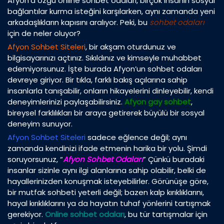
Afyon’a özgü online sohbet odaları, birçok insanın sosyal
bağlantılar kurma isteğini karşılarken, aynı zamanda yeni
arkadaşlıkların kapısını aralıyor. Peki, bu
sohbet odaları
için de neler oluyor?
Afyon Sohbet Siteleri
, bir akşam oturdunuz ve
bilgisayarınızı açtınız. Sıkıldınız ve kimseyle muhabbet
edemiyorsunuz. İşte burada Afyon’un sohbet odaları
devreye giriyor. Bir tıkla, farklı bakış açılarına sahip
insanlarla tanışabilir, onların hikayelerini dinleyebilir, kendi
deneyimlerinizi paylaşabilirsiniz.
Afyon gay sohbet
,
bireysel farklılıkları bir araya getirerek büyülü bir sosyal
deneyim sunuyor.
Afyon Sohbet Siteleri
sadece eğlence değil; aynı
zamanda kendinizi ifade etmenin harika bir yolu. Şimdi
soruyorsunuz, “
Afyon Sohbet Odaları
” Çünkü buradaki
insanlar sizinle aynı ilgi alanlarına sahip olabilir, belki de
hayallerinizden konuşmak isteyebilirler. Görünüşe göre,
bir mutfak sohbeti yeterli değil; bazen kalp kırıklıklarını,
hayal kırıklıklarını ya da hayatın tuhaf yönlerini tartışmak
gerekiyor.
Online sohbet odaları
, bu tür tartışmalar için