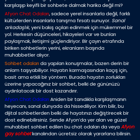
karşılaşıp keyifli bir sohbete dalmak harika değil mi?
Afyon Chat Odaları
, sadece yerel insanlarla değil, farklı
kültürlerden insanlarla tanışma fırsatı sunuyor.
Sanal
arkadaşlık
, yeni bakış açıları edinmek için mükemmel bir
yol. Herkesin düşünceleri, hikayeleri var ve bunları
paylaşmak, iletişimi güçlendiriyor. Bir çayın etrafında
biriken sohbetlerin yerini, ekranların başında
muhabbetler alıyor.
Sohbet odaları
da yapılan konuşmalar, bazen derin bir
anlam taşıyabiliyor. Hayatın karmaşasından kaçış için,
basit ama etkili bir yöntem. Burada hayatın zorlukları
üzerine yapacağınız bir sohbet, belki de gününüzü
aydınlatacak bir dost kazandırır.
Afyon Chat Odaları
Aniden bir tanıdıkla karşılaşmanın
heyecanı, sanal dünyada da hissediliyor. Kim bilir, bu
dijital sohbetlerden belki de hayatınızı değiştirecek bir
dost edinebilirsiniz. Sende Afyon’da yer alan ve güzel
muhabbet sohbet edilen bu chat odaları da veya
Afyon
gay sohbet
kanalından ücretsiz olarak yararlana bilirsin.