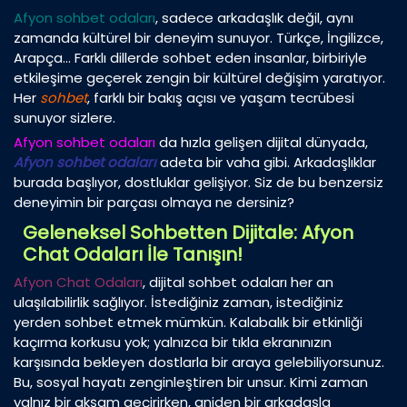
Afyon sohbet odaları
, sadece arkadaşlık değil, aynı
zamanda kültürel bir deneyim sunuyor. Türkçe, İngilizce,
Arapça… Farklı dillerde sohbet eden insanlar, birbiriyle
etkileşime geçerek zengin bir kültürel değişim yaratıyor.
Her
sohbet
, farklı bir bakış açısı ve yaşam tecrübesi
sunuyor sizlere.
Afyon sohbet odaları
da hızla gelişen dijital dünyada,
Afyon sohbet odaları
adeta bir vaha gibi. Arkadaşlıklar
burada başlıyor, dostluklar gelişiyor. Siz de bu benzersiz
deneyimin bir parçası olmaya ne dersiniz?
Geleneksel Sohbetten Dijitale: Afyon
Chat Odaları İle Tanışın!
Afyon Chat Odaları
, dijital sohbet odaları her an
ulaşılabilirlik sağlıyor. İstediğiniz zaman, istediğiniz
yerden sohbet etmek mümkün. Kalabalık bir etkinliği
kaçırma korkusu yok; yalnızca bir tıkla ekranınızın
karşısında bekleyen dostlarla bir araya gelebiliyorsunuz.
Bu, sosyal hayatı zenginleştiren bir unsur. Kimi zaman
yalnız bir akşam geçirirken, aniden bir arkadaşla