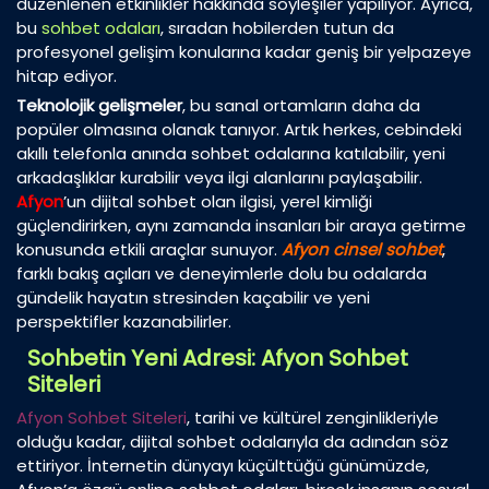
düzenlenen etkinlikler hakkında söyleşiler yapılıyor. Ayrıca,
bu
sohbet odaları
, sıradan hobilerden tutun da
profesyonel gelişim konularına kadar geniş bir yelpazeye
hitap ediyor.
Teknolojik gelişmeler
, bu sanal ortamların daha da
popüler olmasına olanak tanıyor. Artık herkes, cebindeki
akıllı telefonla anında sohbet odalarına katılabilir, yeni
arkadaşlıklar kurabilir veya ilgi alanlarını paylaşabilir.
Afyon
’un dijital sohbet olan ilgisi, yerel kimliği
güçlendirirken, aynı zamanda insanları bir araya getirme
konusunda etkili araçlar sunuyor.
Afyon cinsel sohbet
,
farklı bakış açıları ve deneyimlerle dolu bu odalarda
gündelik hayatın stresinden kaçabilir ve yeni
perspektifler kazanabilirler.
Sohbetin Yeni Adresi: Afyon Sohbet
Siteleri
Afyon Sohbet Siteleri
, tarihi ve kültürel zenginlikleriyle
olduğu kadar, dijital sohbet odalarıyla da adından söz
ettiriyor. İnternetin dünyayı küçülttüğü günümüzde,