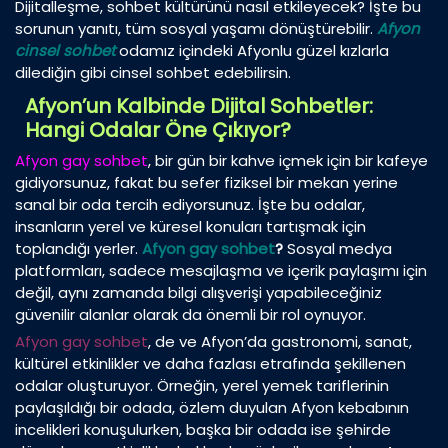
Dijitalleşme, sohbet kültürünü nasıl etkileyecek? İşte bu
sorunun yanıtı, tüm sosyal yaşamı dönüştürebilir.
Afyon
cinsel sohbet
odamız içindeki Afyonlu güzel kızlarla
dilediğin gibi cinsel sohbet edebilirsin.
Afyon’un Kalbinde Dijital Sohbetler:
Hangi Odalar Öne Çıkıyor?
Afyon gay sohbet
, bir gün bir kahve içmek için bir kafeye
gidiyorsunuz, fakat bu sefer fiziksel bir mekan yerine
sanal bir oda tercih ediyorsunuz. İşte bu odalar,
insanların yerel ve küresel konuları tartışmak için
toplandığı yerler.
Afyon gay sohbet
?
Sosyal medya
platformları, sadece mesajlaşma ve içerik paylaşımı için
değil, aynı zamanda bilgi alışverişi yapabileceğiniz
güvenilir alanlar olarak da önemli bir rol oynuyor.
Afyon gay sohbet
, de ve Afyon’da gastronomi, sanat,
kültürel etkinlikler ve daha fazlası etrafında şekillenen
odalar oluşturuyor. Örneğin, yerel yemek tariflerinin
paylaşıldığı bir odada, özlem duyulan Afyon kebabının
incelikleri konuşulurken, başka bir odada ise şehirde