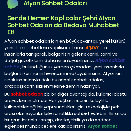
Afyon Sohbet Odaları
Sende Hemen Kaplıcalar Şehri Afyon
Sohbet Odaları da Bedava Muhabbet
Et!
Afyon sohbet odaları için en büyük avantajı, yerel kültürü
yansıtan sohbetlerin yapılıyor olması.
Afyon
‘dan
insanlarla tanışarak, bölgenizin geleneklerini, tarihi ve
doğal güzelliklerini daha iyi anlayabilirsiniz.
Afyon sohbet
odaları
, bulunduğunuz yerden çıkmadan, yeni insanlarla
bağlantı kurmanın heyecanını yaşayabilirsiniz. Afyon’un
sıcak insanlarıyla dolu bu sanal sohbet odaları,
arkadaşlıkların filizlenmesine zemin hazırlıyor.
Bu
sohbet odaları
da bir diğer avantajı da, kullanıcı dostu
arayüzlerinin olması. Her yaştan insanın kolaylıkla
kullanabileceği bir yapı sundukları için, teknolojiyle pek
arası olamayanlar bile rahatlıkla sohbet edebilir. Bir anda
bir grup insanla tanışıp, dertleşebilir ya da sadece
eğlenceli muhabbetlere katılabilirsiniz.
Afyon sohbet