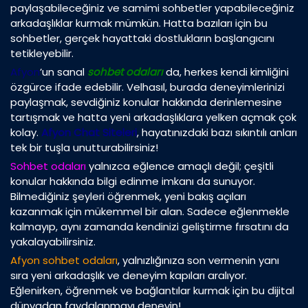
paylaşabileceğiniz ve samimi sohbetler yapabileceğiniz
arkadaşlıklar kurmak mümkün. Hatta bazıları için bu
sohbetler, gerçek hayattaki dostlukların başlangıcını
tetikleyebilir.
Afyon
’un sanal
sohbet odaları
da, herkes kendi kimliğini
özgürce ifade edebilir. Velhasıl, burada deneyimlerinizi
paylaşmak, sevdiğiniz konular hakkında derinlemesine
tartışmak ve hatta yeni arkadaşlıklara yelken açmak çok
kolay.
Afyon Chat Siteleri
, hayatınızdaki bazı sıkıntılı anları
tek bir tuşla unutturabilirsiniz!
Sohbet odaları
yalnızca eğlence amaçlı değil; çeşitli
konular hakkında bilgi edinme imkanı da sunuyor.
Bilmediğiniz şeyleri öğrenmek, yeni bakış açıları
kazanmak için mükemmel bir alan. Sadece eğlenmekle
kalmayıp, aynı zamanda kendinizi geliştirme fırsatını da
yakalayabilirsiniz.
Afyon sohbet odaları
, yalnızlığınıza son vermenin yanı
sıra yeni arkadaşlık ve deneyim kapıları aralıyor.
Eğlenirken, öğrenmek ve bağlantılar kurmak için bu dijital
dünyadan faydalanmayı deneyin!