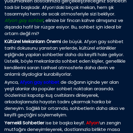
yudumlarken dostlarınızla gerçekleştireceğiniz sohbetin
tadı bir başkadır. Afyon’daki birçok mekan, hem şık
tasarımıyla hem de sıcak atmosferiyle sizi bekliyor.
Afyon gay sohbet
, elinize bir fincan kahve almışsınız ve
dışarıda hafif bir rüzgar esiyor. Bu, sohbet için ideal bir
ortam değil mi?
Kültürel Mekanların Önemi
de büyük. Afyon gay sohbet
tarihi dokusunu yansıtan yerlerde, kültürel etkinlikler
eşliğinde yapılan sohbetler daha da keyifli hale geliyor.
Üstelik, böyle mekanlarda sohbet eden kişiler, genellikle
kendilerini saran tarihsel atmosferle daha derin ve
anlamlı diyaloglar kurabiliyorlar.
Ayrıca,
Afyon gay sohbet
de doğanın içinde yer alan
yeşil alanlar da popüler sohbet noktaları arasında.
Gözlerinizi kapatıp kuş cıvıltılarını dinleyerek,
arkadaşlarınızla hayatın tadını çıkarmak harika bir
deneyim. Sağlıklı bir ortamda, sohbetlerin daha akıcı ve
keyifli geçtiğini söylemeliyim.
Yemekli Sohbetler
ise bir başka keyif.
Afyon
’un zengin
mutfağını deneyimleyerek, dostlarınızla birlikte masa