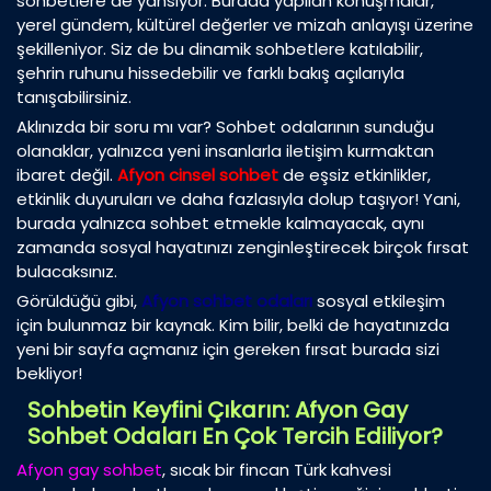
sohbetlere de yansıyor. Burada yapılan konuşmalar,
yerel gündem, kültürel değerler ve mizah anlayışı üzerine
şekilleniyor. Siz de bu dinamik sohbetlere katılabilir,
şehrin ruhunu hissedebilir ve farklı bakış açılarıyla
tanışabilirsiniz.
Aklınızda bir soru mı var? Sohbet odalarının sunduğu
olanaklar, yalnızca yeni insanlarla iletişim kurmaktan
ibaret değil.
Afyon cinsel sohbet
de eşsiz etkinlikler,
etkinlik duyuruları ve daha fazlasıyla dolup taşıyor! Yani,
burada yalnızca sohbet etmekle kalmayacak, aynı
zamanda sosyal hayatınızı zenginleştirecek birçok fırsat
bulacaksınız.
Görüldüğü gibi,
Afyon sohbet odaları
sosyal etkileşim
için bulunmaz bir kaynak. Kim bilir, belki de hayatınızda
yeni bir sayfa açmanız için gereken fırsat burada sizi
bekliyor!
Sohbetin Keyfini Çıkarın: Afyon Gay
Sohbet Odaları En Çok Tercih Ediliyor?
Afyon gay sohbet
, sıcak bir fincan Türk kahvesi