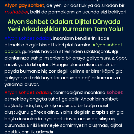
Afyon gay sohbet
, de yeni bir dostluk ya da sıradan bir
muhabbet
, belki de parmaklarınızın ucunda sizi bekliyor!
Afyon Sohbet Odaları: Dijital Dünyada
Yeni Arkadaşlıklar Kurmanın Tam Yolu!
Afyon sohbet odaları
, insanların kendilerini ifade
etmekte özgür hissettikleri platformlar.
Afyon sohbet
odaları
, gündelik hayatın stresinden uzaklaşarak, ilgi
alanlarınıza sahip insanlarla bir araya geliyorsunuz. Spor,
müzik ya da kitaplar… Hangisi olursa olsun, ortak bir
payda bulmanız hiç zor değil. Kelimeler birer köprü gibi
çalışıyor ve farklı hayatlar arasında bağlar kurmanıza
yardımcı oluyor.
Afyon sohbet odaları
, tanımadığınız insanlarla
sohbet
etmek başlangıçta tuhaf gelebilir. Ancak bir sohbet
başladığında, birçok kişi arasında bir bağın nasıl
oluştuğunu göreceksiniz. Yalnız değilsiniz; tıpkı sizin gibi
başka insanlarda aynı dört duvar arasında sıkışmış
durumda. Bir iki kelimeyle samimiyetin oluşması, dijital
dostlukların ilk adımıdır.