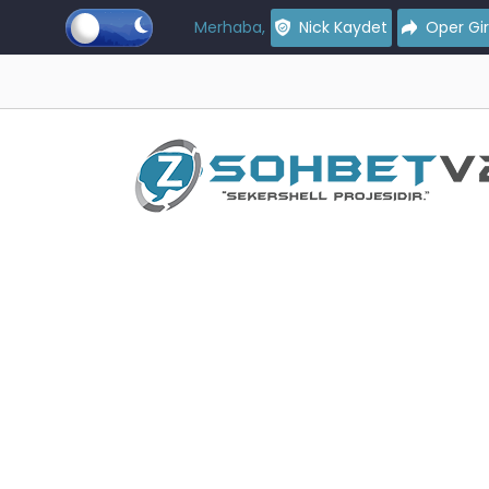
Merhaba,
Nick Kaydet
Oper Gir
iliyoruz...