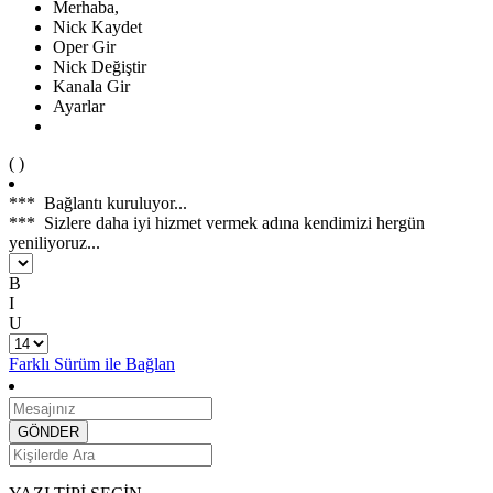
Merhaba,
Nick Kaydet
Oper Gir
Nick Değiştir
Kanala Gir
Ayarlar
(
)
***
Bağlantı kuruluyor...
***
Sizlere daha iyi hizmet vermek adına kendimizi hergün
yeniliyoruz...
B
I
U
Farklı Sürüm ile Bağlan
GÖNDER