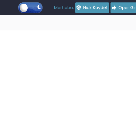
Merhaba,
Nick Kaydet
Oper Gir
iliyoruz...