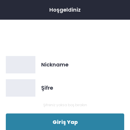
Hoşgeldiniz
Sohbet Odalarına Giriş Yapın
Şifreniz yoksa boş bırakın
Giriş Yap