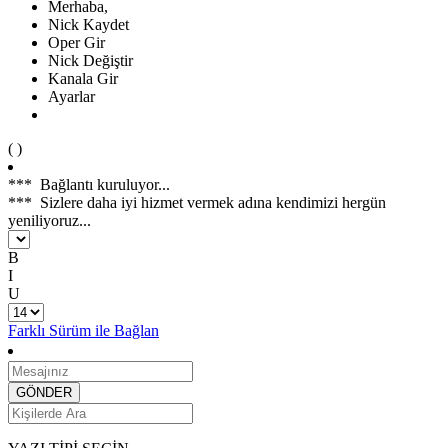
Merhaba,
Nick Kaydet
Oper Gir
Nick Değiştir
Kanala Gir
Ayarlar
(
)
***
Bağlantı kuruluyor...
***
Sizlere daha iyi hizmet vermek adına kendimizi hergün
yeniliyoruz...
B
I
U
Farklı Sürüm ile Bağlan
GÖNDER