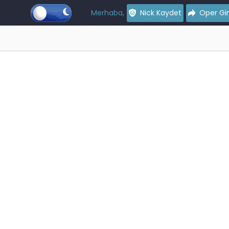
Merhaba,
Nick Kaydet
Oper Gir
iliyoruz...