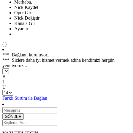
Merhaba,
Nick Kaydet
Oper Gir
Nick Değiştir
Kanala Gir
Ayarlar
(
)
***
Bağlantı kuruluyor...
***
Sizlere daha iyi hizmet vermek adına kendimizi hergün
yeniliyoruz...
B
I
U
Farklı Sürüm ile Bağlan
GÖNDER