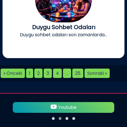
Duygu Sohbet Odaları
Duygu sohbet odaları son zamanlarda...
« Önceki
1
2
3
4
…
25
Sonraki »
Youtube